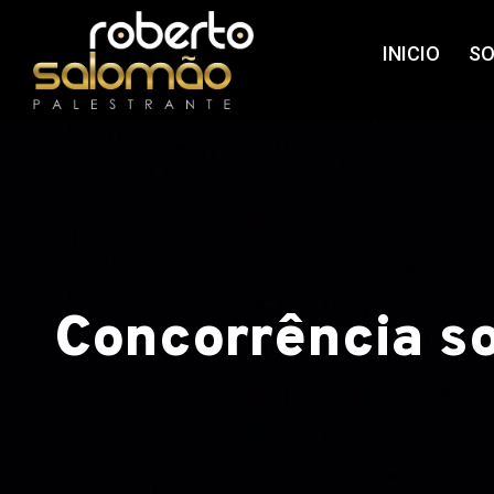
Ir
para
INICIO
SO
o
conteúdo
Concorrência s