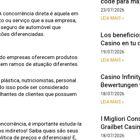
code para max
23/07/2026
 A concorrência direta é aquela em
LEIA MAIS »
o ou serviço que a sua empresa,
 seguro de automóvel que
ões diferenciadas.
Los beneficio
Casino en tu d
19/07/2026
uando empresas oferecem produtos
LEIA MAIS »
 em ramos de atuação diferentes.
Casino Infini
lástica, nutricionistas, personal
Bewertungen 
udo isso pode ser considerado
lhantes de clientes que possuem
18/07/2026
LEIA MAIS »
I Migliori Cons
ncorrência, é importante estuda-la
Grailbet Casi
 indiretos! Saiba quais são seus
18/07/2026
ítica de preços e diferenciais! E,