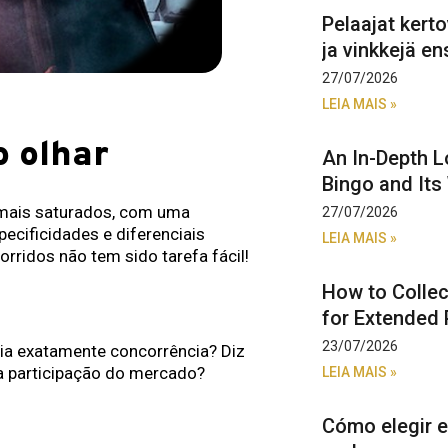
Pelaajat kert
ja vinkkejä ens
27/07/2026
LEIA MAIS »
 olhar
An In-Depth L
Bingo and Its
mais saturados, com uma
27/07/2026
pecificidades e diferenciais
LEIA MAIS »
rridos não tem sido tarefa fácil!
How to Collec
for Extended 
23/07/2026
ria exatamente concorrência? Diz
na participação do mercado?
LEIA MAIS »
Cómo elegir e