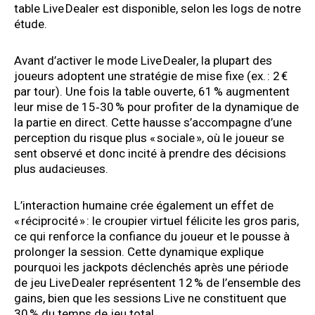
table Live Dealer est disponible, selon les logs de notre
étude.
Avant d’activer le mode Live Dealer, la plupart des
joueurs adoptent une stratégie de mise fixe (ex. : 2 €
par tour). Une fois la table ouverte, 61 % augmentent
leur mise de 15‑30 % pour profiter de la dynamique de
la partie en direct. Cette hausse s’accompagne d’une
perception du risque plus « sociale », où le joueur se
sent observé et donc incité à prendre des décisions
plus audacieuses.
L’interaction humaine crée également un effet de
« réciprocité » : le croupier virtuel félicite les gros paris,
ce qui renforce la confiance du joueur et le pousse à
prolonger la session. Cette dynamique explique
pourquoi les jackpots déclenchés après une période
de jeu Live Dealer représentent 12 % de l’ensemble des
gains, bien que les sessions Live ne constituent que
30 % du temps de jeu total.