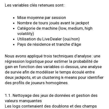
Les variables clés retenues sont :
Mise moyenne par session
Nombre de tours joués avant le jackpot
Catégorie de machine (low, medium, high
volatility)
Utilisation du Live Dealer (oui/non)
Pays de résidence et tranche d’âge
Nous avons appliqué trois techniques d’analyse : une
régression logistique pour estimer la probabilité de
gain en fonction des variables ci‑dessus, une analyse
de survie afin de modéliser le temps écoulé entre
deux jackpots, et un clustering k‑means pour identifier
des profils de joueurs homogènes.
1.1. Nettoyage des jeux de données et gestion des
valeurs manquantes
Les logs contenaient des doublons et des champs