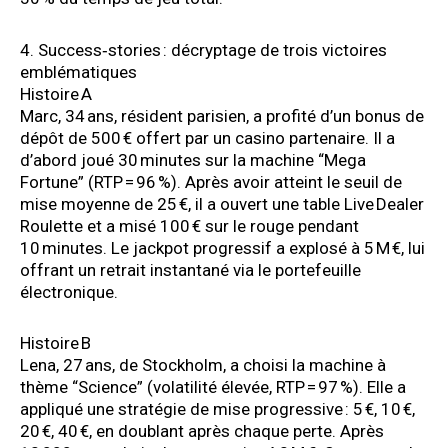
4. Success‑stories : décryptage de trois victoires
emblématiques
Histoire A
Marc, 34 ans, résident parisien, a profité d’un bonus de
dépôt de 500 € offert par un casino partenaire. Il a
d’abord joué 30 minutes sur la machine “Mega
Fortune” (RTP = 96 %). Après avoir atteint le seuil de
mise moyenne de 25 €, il a ouvert une table Live Dealer
Roulette et a misé 100 € sur le rouge pendant
10 minutes. Le jackpot progressif a explosé à 5 M €, lui
offrant un retrait instantané via le portefeuille
électronique.
Histoire B
Lena, 27 ans, de Stockholm, a choisi la machine à
thème “Science” (volatilité élevée, RTP = 97 %). Elle a
appliqué une stratégie de mise progressive : 5 €, 10 €,
20 €, 40 €, en doublant après chaque perte. Après