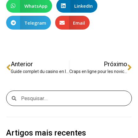
WhatsApp
LinkedIn
Telegram
Email
Anterior
Pr
Anterior
Próximo
Guide complet du casino en ligne : tout ce qu’il faut savoir avant de jouer
Craps en ligne pour les novices : stratégies, bonus et meilleures tables pour maximiser vos gains
Pesquisar
Pesquisar
Artigos mais recentes