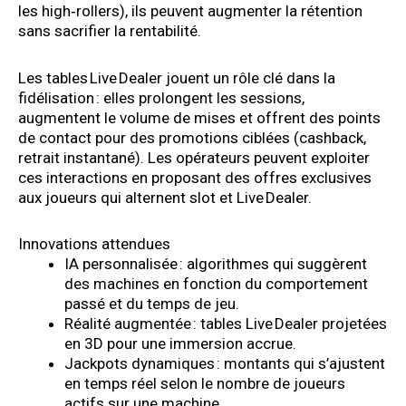
les high‑rollers), ils peuvent augmenter la rétention
sans sacrifier la rentabilité.
Les tables Live Dealer jouent un rôle clé dans la
fidélisation : elles prolongent les sessions,
augmentent le volume de mises et offrent des points
de contact pour des promotions ciblées (cashback,
retrait instantané). Les opérateurs peuvent exploiter
ces interactions en proposant des offres exclusives
aux joueurs qui alternent slot et Live Dealer.
Innovations attendues
IA personnalisée : algorithmes qui suggèrent
des machines en fonction du comportement
passé et du temps de jeu.
Réalité augmentée : tables Live Dealer projetées
en 3D pour une immersion accrue.
Jackpots dynamiques : montants qui s’ajustent
en temps réel selon le nombre de joueurs
actifs sur une machine.