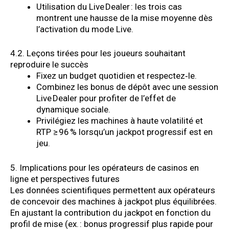
Utilisation du Live Dealer : les trois cas
montrent une hausse de la mise moyenne dès
l’activation du mode Live.
4.2. Leçons tirées pour les joueurs souhaitant
reproduire le succès
Fixez un budget quotidien et respectez‑le.
Combinez les bonus de dépôt avec une session
Live Dealer pour profiter de l’effet de
dynamique sociale.
Privilégiez les machines à haute volatilité et
RTP ≥ 96 % lorsqu’un jackpot progressif est en
jeu.
5. Implications pour les opérateurs de casinos en
ligne et perspectives futures
Les données scientifiques permettent aux opérateurs
de concevoir des machines à jackpot plus équilibrées.
En ajustant la contribution du jackpot en fonction du
profil de mise (ex. : bonus progressif plus rapide pour