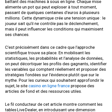
battant des machines à sous en ligne. Chaque mise
alimente un pot qui peut exploser à tout moment,
passant de quelques centaines d’euros à plusieurs
millions. Cette dynamique crée une tension unique : le
joueur sait qu’il ne contrôle pas le déclenchement,
mais il peut influencer les conditions qui maximisent
ses chances.
C’est précisément dans ce cadre que l’approche
scientifique trouve sa place. En mobilisant les
statistiques, les probabilités et l’analyse de données,
on peut décortiquer les profils des gagnants, identifier
les variables qui comptent réellement et proposer des
stratégies fondées sur l’évidence plutôt que sur le
mythe. Pour les curieux qui souhaitent approfondir le
sujet, le site
casino en ligne france
propose des
articles de fond et des ressources utiles.
Le fil conducteur de cet article montre comment les
tables Live Dealer, en introduisant une dimension