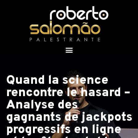
Ir
para
o
conteúdo
Quand la science
rencontre le hasard –
Analyse des
gagnants de jackpots
progressifs en ligne