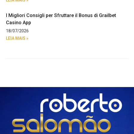
LEIA MAIS »
I Migliori Consigli per Sfruttare il Bonus di Grailbet
Casino App
18/07/2026
LEIA MAIS »