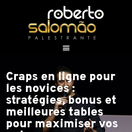
Ir
para
o
conteúdo
Craps en ligne pour
les novices :
stratégies, bonus et
meilleures tables
pour maximiser vos