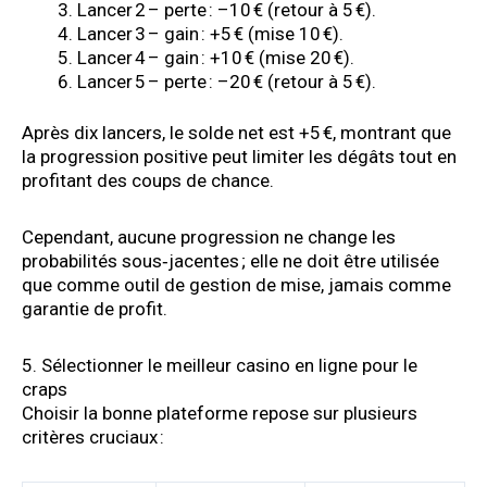
Lancer 2 – perte : –10 € (retour à 5 €).
Lancer 3 – gain : +5 € (mise 10 €).
Lancer 4 – gain : +10 € (mise 20 €).
Lancer 5 – perte : –20 € (retour à 5 €).
Après dix lancers, le solde net est +5 €, montrant que
la progression positive peut limiter les dégâts tout en
profitant des coups de chance.
Cependant, aucune progression ne change les
probabilités sous‑jacentes ; elle ne doit être utilisée
que comme outil de gestion de mise, jamais comme
garantie de profit.
5. Sélectionner le meilleur casino en ligne pour le
craps
Choisir la bonne plateforme repose sur plusieurs
critères cruciaux :