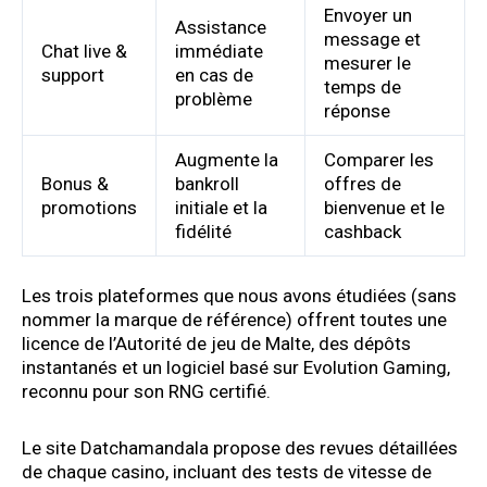
Envoyer un
Assistance
message et
Chat live &
immédiate
mesurer le
support
en cas de
temps de
problème
réponse
Augmente la
Comparer les
Bonus &
bankroll
offres de
promotions
initiale et la
bienvenue et le
fidélité
cashback
Les trois plateformes que nous avons étudiées (sans
nommer la marque de référence) offrent toutes une
licence de l’Autorité de jeu de Malte, des dépôts
instantanés et un logiciel basé sur Evolution Gaming,
reconnu pour son RNG certifié.
Le site Datchamandala propose des revues détaillées
de chaque casino, incluant des tests de vitesse de