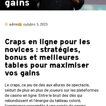
gains
admin
outubro 5, 2025
Craps en ligne pour les
novices : stratégies,
bonus et meilleures
tables pour maximiser
vos gains
Le craps, ce jeu de dés aux allures de spectacle,
séduit de plus en plus de joueurs sur les plateformes
de casino en ligne. Entre le bruit des dés qui
rebondissent et l’énergie du tableau coloré,
l’expérience ressemble à une soirée de casino