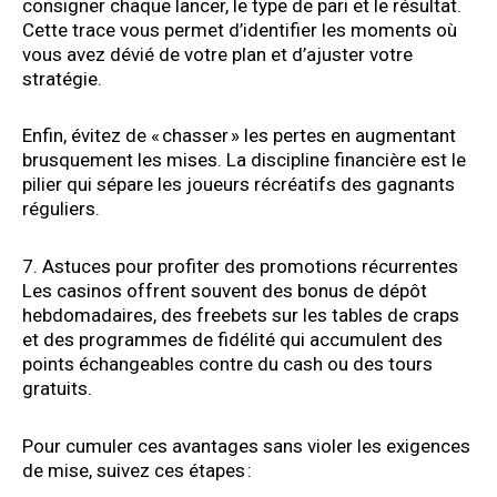
consigner chaque lancer, le type de pari et le résultat.
Cette trace vous permet d’identifier les moments où
vous avez dévié de votre plan et d’ajuster votre
stratégie.
Enfin, évitez de « chasser » les pertes en augmentant
brusquement les mises. La discipline financière est le
pilier qui sépare les joueurs récréatifs des gagnants
réguliers.
7. Astuces pour profiter des promotions récurrentes
Les casinos offrent souvent des bonus de dépôt
hebdomadaires, des freebets sur les tables de craps
et des programmes de fidélité qui accumulent des
points échangeables contre du cash ou des tours
gratuits.
Pour cumuler ces avantages sans violer les exigences
de mise, suivez ces étapes :