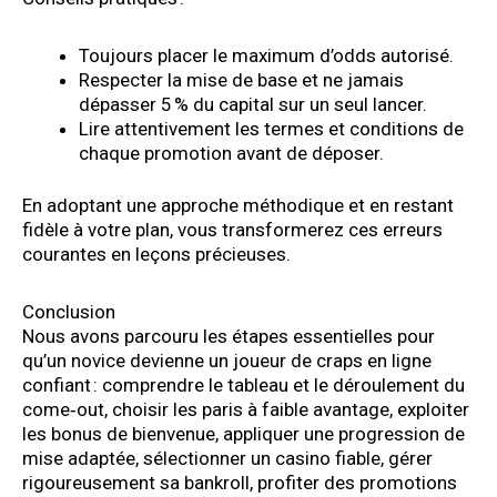
Toujours placer le maximum d’odds autorisé.
Respecter la mise de base et ne jamais
dépasser 5 % du capital sur un seul lancer.
Lire attentivement les termes et conditions de
chaque promotion avant de déposer.
En adoptant une approche méthodique et en restant
fidèle à votre plan, vous transformerez ces erreurs
courantes en leçons précieuses.
Conclusion
Nous avons parcouru les étapes essentielles pour
qu’un novice devienne un joueur de craps en ligne
confiant : comprendre le tableau et le déroulement du
come‑out, choisir les paris à faible avantage, exploiter
les bonus de bienvenue, appliquer une progression de
mise adaptée, sélectionner un casino fiable, gérer
rigoureusement sa bankroll, profiter des promotions