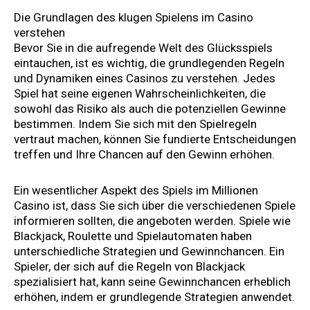
Die Grundlagen des klugen Spielens im Casino
verstehen
Bevor Sie in die aufregende Welt des Glücksspiels
eintauchen, ist es wichtig, die grundlegenden Regeln
und Dynamiken eines Casinos zu verstehen. Jedes
Spiel hat seine eigenen Wahrscheinlichkeiten, die
sowohl das Risiko als auch die potenziellen Gewinne
bestimmen. Indem Sie sich mit den Spielregeln
vertraut machen, können Sie fundierte Entscheidungen
treffen und Ihre Chancen auf den Gewinn erhöhen.
Ein wesentlicher Aspekt des Spiels im Millionen
Casino ist, dass Sie sich über die verschiedenen Spiele
informieren sollten, die angeboten werden. Spiele wie
Blackjack, Roulette und Spielautomaten haben
unterschiedliche Strategien und Gewinnchancen. Ein
Spieler, der sich auf die Regeln von Blackjack
spezialisiert hat, kann seine Gewinnchancen erheblich
erhöhen, indem er grundlegende Strategien anwendet.