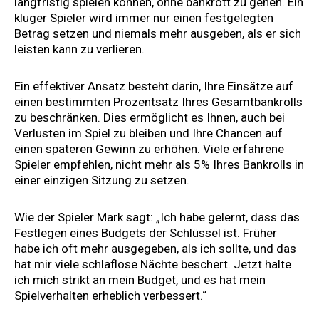
langfristig spielen können, ohne bankrott zu gehen. Ein
kluger Spieler wird immer nur einen festgelegten
Betrag setzen und niemals mehr ausgeben, als er sich
leisten kann zu verlieren.
Ein effektiver Ansatz besteht darin, Ihre Einsätze auf
einen bestimmten Prozentsatz Ihres Gesamtbankrolls
zu beschränken. Dies ermöglicht es Ihnen, auch bei
Verlusten im Spiel zu bleiben und Ihre Chancen auf
einen späteren Gewinn zu erhöhen. Viele erfahrene
Spieler empfehlen, nicht mehr als 5% Ihres Bankrolls in
einer einzigen Sitzung zu setzen.
Wie der Spieler Mark sagt: „Ich habe gelernt, dass das
Festlegen eines Budgets der Schlüssel ist. Früher
habe ich oft mehr ausgegeben, als ich sollte, und das
hat mir viele schlaflose Nächte beschert. Jetzt halte
ich mich strikt an mein Budget, und es hat mein
Spielverhalten erheblich verbessert.“