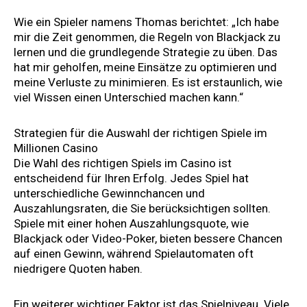
Wie ein Spieler namens Thomas berichtet: „Ich habe
mir die Zeit genommen, die Regeln von Blackjack zu
lernen und die grundlegende Strategie zu üben. Das
hat mir geholfen, meine Einsätze zu optimieren und
meine Verluste zu minimieren. Es ist erstaunlich, wie
viel Wissen einen Unterschied machen kann.“
Strategien für die Auswahl der richtigen Spiele im
Millionen Casino
Die Wahl des richtigen Spiels im Casino ist
entscheidend für Ihren Erfolg. Jedes Spiel hat
unterschiedliche Gewinnchancen und
Auszahlungsraten, die Sie berücksichtigen sollten.
Spiele mit einer hohen Auszahlungsquote, wie
Blackjack oder Video-Poker, bieten bessere Chancen
auf einen Gewinn, während Spielautomaten oft
niedrigere Quoten haben.
Ein weiterer wichtiger Faktor ist das Spielniveau. Viele