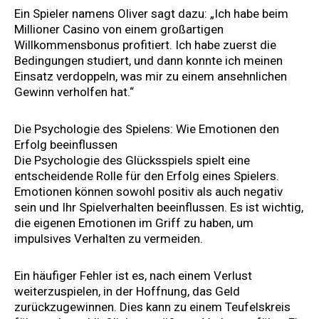
Ein Spieler namens Oliver sagt dazu: „Ich habe beim
Millioner Casino von einem großartigen
Willkommensbonus profitiert. Ich habe zuerst die
Bedingungen studiert, und dann konnte ich meinen
Einsatz verdoppeln, was mir zu einem ansehnlichen
Gewinn verholfen hat.“
Die Psychologie des Spielens: Wie Emotionen den
Erfolg beeinflussen
Die Psychologie des Glücksspiels spielt eine
entscheidende Rolle für den Erfolg eines Spielers.
Emotionen können sowohl positiv als auch negativ
sein und Ihr Spielverhalten beeinflussen. Es ist wichtig,
die eigenen Emotionen im Griff zu haben, um
impulsives Verhalten zu vermeiden.
Ein häufiger Fehler ist es, nach einem Verlust
weiterzuspielen, in der Hoffnung, das Geld
zurückzugewinnen. Dies kann zu einem Teufelskreis