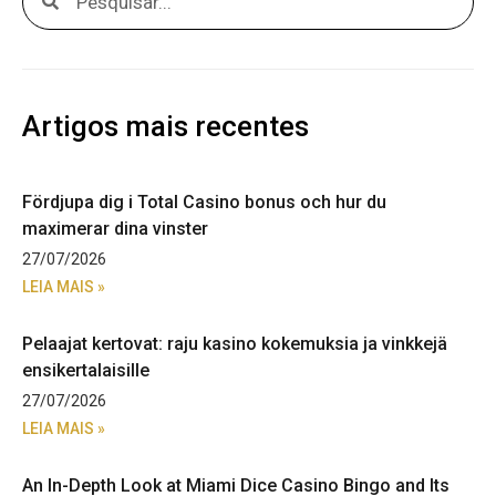
Artigos mais recentes
Fördjupa dig i Total Casino bonus och hur du
maximerar dina vinster
27/07/2026
LEIA MAIS »
Pelaajat kertovat: raju kasino kokemuksia ja vinkkejä
ensikertalaisille
27/07/2026
LEIA MAIS »
An In-Depth Look at Miami Dice Casino Bingo and Its