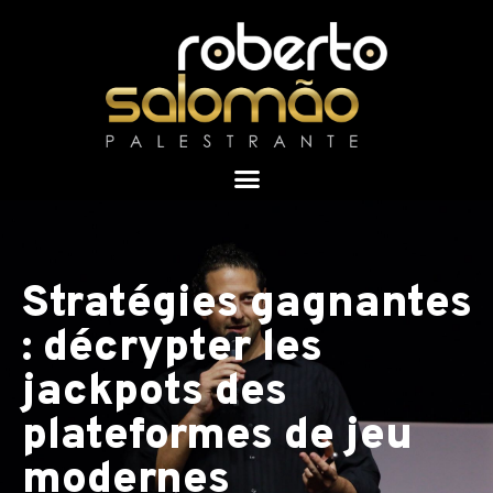
Ir
para
o
conteúdo
Stratégies gagnantes
: décrypter les
jackpots des
plateformes de jeu
modernes