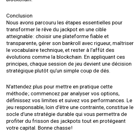
Conclusion
Nous avons parcouru les étapes essentielles pour
transformer le rêve du jackpot en une cible
atteignable : choisir une plateforme fiable et
transparente, gérer son bankroll avec rigueur, maîtriser
le vocabulaire technique, et rester à l’affût des
évolutions comme la blockchain. En appliquant ces
principes, chaque session de jeu devient une décision
stratégique plutôt qu’un simple coup de dés.
N’attendez plus pour mettre en pratique cette
méthode ; commencez par analyser vos options,
définissez vos limites et suivez vos performances. Le
jeu responsable, loin d’être une contrainte, constitue le
socle d’une stratégie durable qui vous permettra de
profiter du frisson des jackpots tout en protégeant
votre capital. Bonne chasse !