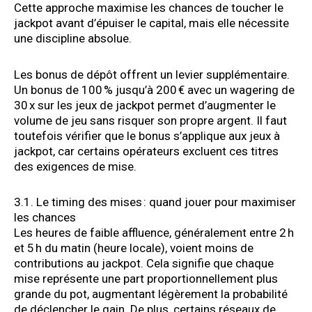
Cette approche maximise les chances de toucher le
jackpot avant d’épuiser le capital, mais elle nécessite
une discipline absolue.
Les bonus de dépôt offrent un levier supplémentaire.
Un bonus de 100 % jusqu’à 200 € avec un wagering de
30 x sur les jeux de jackpot permet d’augmenter le
volume de jeu sans risquer son propre argent. Il faut
toutefois vérifier que le bonus s’applique aux jeux à
jackpot, car certains opérateurs excluent ces titres
des exigences de mise.
3.1. Le timing des mises : quand jouer pour maximiser
les chances
Les heures de faible affluence, généralement entre 2 h
et 5 h du matin (heure locale), voient moins de
contributions au jackpot. Cela signifie que chaque
mise représente une part proportionnellement plus
grande du pot, augmentant légèrement la probabilité
de déclencher le gain. De plus, certains réseaux de