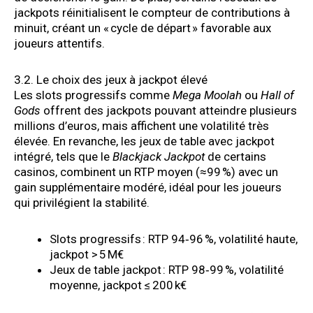
jackpots réinitialisent le compteur de contributions à
minuit, créant un « cycle de départ » favorable aux
joueurs attentifs.
3.2. Le choix des jeux à jackpot élevé
Les slots progressifs comme
Mega Moolah
ou
Hall of
Gods
offrent des jackpots pouvant atteindre plusieurs
millions d’euros, mais affichent une volatilité très
élevée. En revanche, les jeux de table avec jackpot
intégré, tels que le
Blackjack Jackpot
de certains
casinos, combinent un RTP moyen (≈99 %) avec un
gain supplémentaire modéré, idéal pour les joueurs
qui privilégient la stabilité.
Slots progressifs : RTP 94‑96 %, volatilité haute,
jackpot > 5 M€
Jeux de table jackpot : RTP 98‑99 %, volatilité
moyenne, jackpot ≤ 200 k€