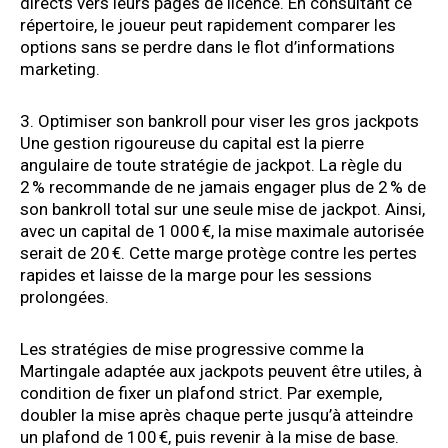
directs vers leurs pages de licence. En consultant ce
répertoire, le joueur peut rapidement comparer les
options sans se perdre dans le flot d’informations
marketing.
3. Optimiser son bankroll pour viser les gros jackpots
Une gestion rigoureuse du capital est la pierre
angulaire de toute stratégie de jackpot. La règle du
2 % recommande de ne jamais engager plus de 2 % de
son bankroll total sur une seule mise de jackpot. Ainsi,
avec un capital de 1 000 €, la mise maximale autorisée
serait de 20 €. Cette marge protège contre les pertes
rapides et laisse de la marge pour les sessions
prolongées.
Les stratégies de mise progressive comme la
Martingale adaptée aux jackpots peuvent être utiles, à
condition de fixer un plafond strict. Par exemple,
doubler la mise après chaque perte jusqu’à atteindre
un plafond de 100 €, puis revenir à la mise de base.