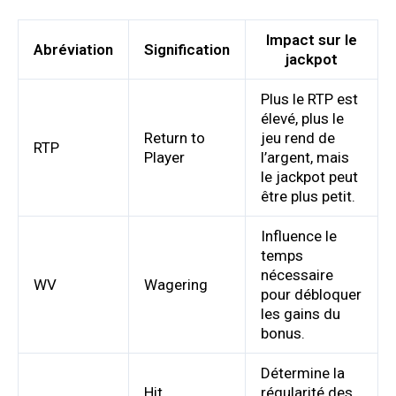
Impact sur le
Abréviation
Signification
jackpot
Plus le RTP est
élevé, plus le
Return to
jeu rend de
RTP
Player
l’argent, mais
le jackpot peut
être plus petit.
Influence le
temps
nécessaire
WV
Wagering
pour débloquer
les gains du
bonus.
Détermine la
Hit
régularité des