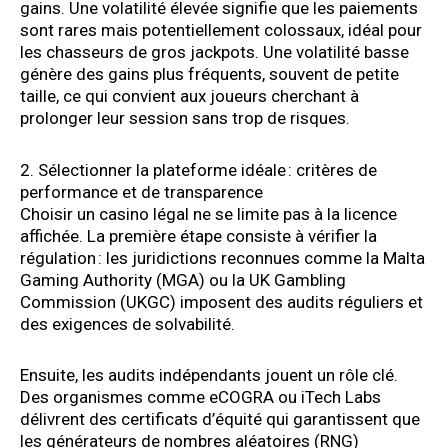
gains. Une volatilité élevée signifie que les paiements
sont rares mais potentiellement colossaux, idéal pour
les chasseurs de gros jackpots. Une volatilité basse
génère des gains plus fréquents, souvent de petite
taille, ce qui convient aux joueurs cherchant à
prolonger leur session sans trop de risques.
2. Sélectionner la plateforme idéale : critères de
performance et de transparence
Choisir un casino légal ne se limite pas à la licence
affichée. La première étape consiste à vérifier la
régulation : les juridictions reconnues comme la Malta
Gaming Authority (MGA) ou la UK Gambling
Commission (UKGC) imposent des audits réguliers et
des exigences de solvabilité.
Ensuite, les audits indépendants jouent un rôle clé.
Des organismes comme eCOGRA ou iTech Labs
délivrent des certificats d’équité qui garantissent que
les générateurs de nombres aléatoires (RNG)