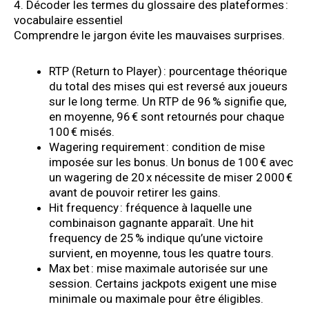
4. Décoder les termes du glossaire des plateformes :
vocabulaire essentiel
Comprendre le jargon évite les mauvaises surprises.
RTP (Return to Player) : pourcentage théorique
du total des mises qui est reversé aux joueurs
sur le long terme. Un RTP de 96 % signifie que,
en moyenne, 96 € sont retournés pour chaque
100 € misés.
Wagering requirement : condition de mise
imposée sur les bonus. Un bonus de 100 € avec
un wagering de 20 x nécessite de miser 2 000 €
avant de pouvoir retirer les gains.
Hit frequency : fréquence à laquelle une
combinaison gagnante apparaît. Une hit
frequency de 25 % indique qu’une victoire
survient, en moyenne, tous les quatre tours.
Max bet : mise maximale autorisée sur une
session. Certains jackpots exigent une mise
minimale ou maximale pour être éligibles.