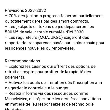
Prévisions 2027‑2032
– 70 % des jackpots progressifs seront partiellement
ou totalement gérés par des smart contracts.
– Les jackpots en tokens de jeu dépasseront les
500 M€ de valeur totale cumulée d’ici 2030.
– Les régulateurs (MGA, UKGC) exigeront des
rapports de transparence basés sur la blockchain pour
les licences nouvelles ou renouvelées.
Recommandations
– Explorez les casinos qui offrent des options de
retrait en crypto pour profiter de la rapidité des
paiements.
– Activez les outils de limitation dès l’inscription afin
de garder le contrôle sur le budget.
– Restez informé via des ressources comme
Michelvivien, qui répertorie les dernières innovations
en matière de jeu responsable et de technologie
blockchain.