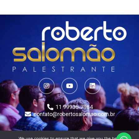
I
Y
L
n
o
i
s
u
n
t
t
k
a
u
e
11 99936-7964
g
b
d
contato@robertosalomao.com.br
r
e
i
a
n
m
We use cookies to ensure that we give you the best