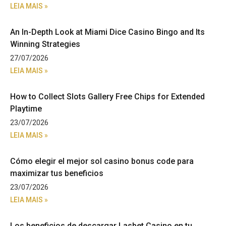
LEIA MAIS »
An In-Depth Look at Miami Dice Casino Bingo and Its
Winning Strategies
27/07/2026
LEIA MAIS »
How to Collect Slots Gallery Free Chips for Extended
Playtime
23/07/2026
LEIA MAIS »
Cómo elegir el mejor sol casino bonus code para
maximizar tus beneficios
23/07/2026
LEIA MAIS »
Los beneficios de descargar Lasbet Casino en tu