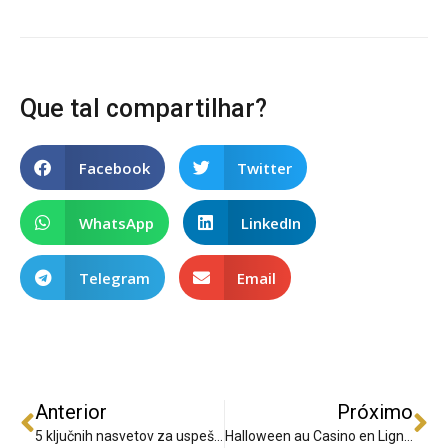
Que tal compartilhar?
Facebook
Twitter
WhatsApp
LinkedIn
Telegram
Email
Anterior
Pr
Anterior
Próximo
5 ključnih nasvetov za uspešno igranje **Chicken Road** – popoln vodnik za začetnike in napredne igralce
Halloween au Casino en Ligne – Guide Ultime pour Profiter des Bonus Effrayants et des Machines à Sous Hantées