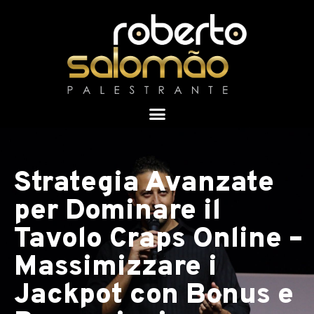
Ir
para
o
conteúdo
Strategia Avanzate
per Dominare il
Tavolo Craps Online –
Massimizzare i
Jackpot con Bonus e