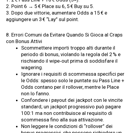
2. Point 6 → 5 € Place su 6, 5 € Buy su 5.
3. Dopo due vittorie, aumentare Odds a 15 € e
aggiungere un 3 € “Lay” sul point.
8. Errori Comuni da Evitare Quando Si Gioca al Craps
con Bonus Attivi
Scommettere importi troppo alti durante il
periodo di bonus, violando la regola del 2 % e
rischiando il wipe‑out prima di soddisfare il
wagering.
Ignorare i requisiti di scommessa specifici per
le Odds: spesso solo le puntate su Pass Line +
Odds contano per il rollover, mentre le Place
non lo fanno.
Confondere i payout dei jackpot con le vincite
standard; un jackpot progressivo può pagare
100:1 ma non contribuisce al requisito di
scommessa fino alla sua attivazione.
Non leggere le condizioni di “rollover” dei
bonus progressivi, che possono richiedere un