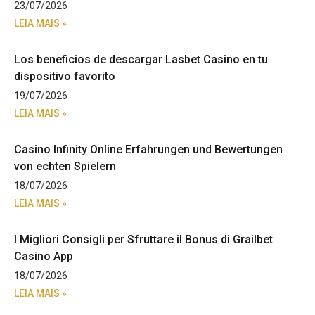
23/07/2026
LEIA MAIS »
Los beneficios de descargar Lasbet Casino en tu
dispositivo favorito
19/07/2026
LEIA MAIS »
Casino Infinity Online Erfahrungen und Bewertungen
von echten Spielern
18/07/2026
LEIA MAIS »
I Migliori Consigli per Sfruttare il Bonus di Grailbet
Casino App
18/07/2026
LEIA MAIS »