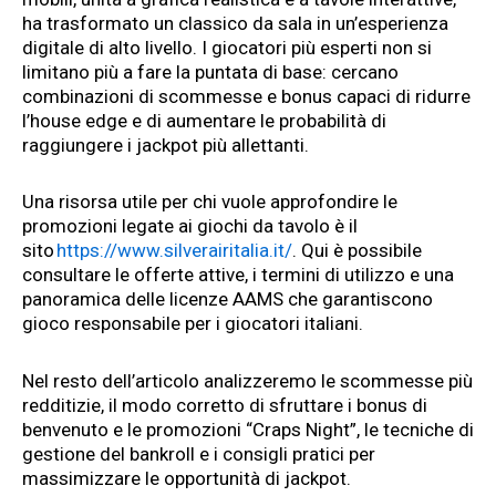
ha trasformato un classico da sala in un’esperienza
digitale di alto livello. I giocatori più esperti non si
limitano più a fare la puntata di base: cercano
combinazioni di scommesse e bonus capaci di ridurre
l’house edge e di aumentare le probabilità di
raggiungere i jackpot più allettanti.
Una risorsa utile per chi vuole approfondire le
promozioni legate ai giochi da tavolo è il
sito
https://www.silverairitalia.it/
. Qui è possibile
consultare le offerte attive, i termini di utilizzo e una
panoramica delle licenze AAMS che garantiscono
gioco responsabile per i giocatori italiani.
Nel resto dell’articolo analizzeremo le scommesse più
redditizie, il modo corretto di sfruttare i bonus di
benvenuto e le promozioni “Craps Night”, le tecniche di
gestione del bankroll e i consigli pratici per
massimizzare le opportunità di jackpot.