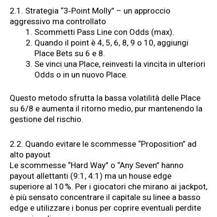
2.1. Strategia “3‑Point Molly” – un approccio
aggressivo ma controllato
Scommetti Pass Line con Odds (max).
Quando il point è 4, 5, 6, 8, 9 o 10, aggiungi
Place Bets su 6 e 8.
Se vinci una Place, reinvesti la vincita in ulteriori
Odds o in un nuovo Place.
Questo metodo sfrutta la bassa volatilità delle Place
su 6/8 e aumenta il ritorno medio, pur mantenendo la
gestione del rischio.
2.2. Quando evitare le scommesse “Proposition” ad
alto payout
Le scommesse “Hard Way” o “Any Seven” hanno
payout allettanti (9:1, 4:1) ma un house edge
superiore al 10 %. Per i giocatori che mirano ai jackpot,
è più sensato concentrare il capitale su linee a basso
edge e utilizzare i bonus per coprire eventuali perdite