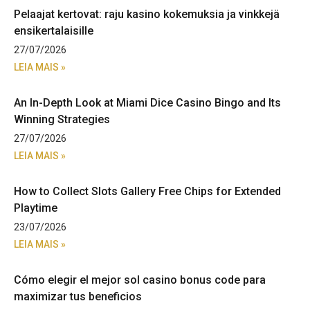
Pelaajat kertovat: raju kasino kokemuksia ja vinkkejä
ensikertalaisille
27/07/2026
LEIA MAIS »
An In-Depth Look at Miami Dice Casino Bingo and Its
Winning Strategies
27/07/2026
LEIA MAIS »
How to Collect Slots Gallery Free Chips for Extended
Playtime
23/07/2026
LEIA MAIS »
Cómo elegir el mejor sol casino bonus code para
maximizar tus beneficios