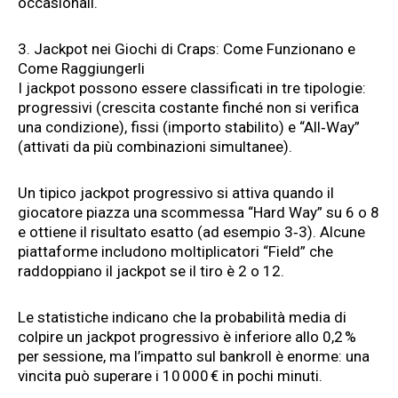
occasionali.
3. Jackpot nei Giochi di Craps: Come Funzionano e
Come Raggiungerli
I jackpot possono essere classificati in tre tipologie:
progressivi (crescita costante finché non si verifica
una condizione), fissi (importo stabilito) e “All‑Way”
(attivati da più combinazioni simultanee).
Un tipico jackpot progressivo si attiva quando il
giocatore piazza una scommessa “Hard Way” su 6 o 8
e ottiene il risultato esatto (ad esempio 3‑3). Alcune
piattaforme includono moltiplicatori “Field” che
raddoppiano il jackpot se il tiro è 2 o 12.
Le statistiche indicano che la probabilità media di
colpire un jackpot progressivo è inferiore allo 0,2 %
per sessione, ma l’impatto sul bankroll è enorme: una
vincita può superare i 10 000 € in pochi minuti.