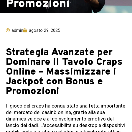
Promozioni
admin
agosto 29, 2025
Strategia Avanzate per
Dominare il Tavolo Craps
Online – Massimizzare i
Jackpot con Bonus e
Promozioni
Il gioco del craps ha conquistato una fetta importante
del mercato dei casinò online, grazie alla sua
dinamica veloce e al coinvolgimento emotivo del
lancio dei dadi. L’accessibilità su desktop e dispositivi
mobili, unita a grafica realistica e a tavole interattive,