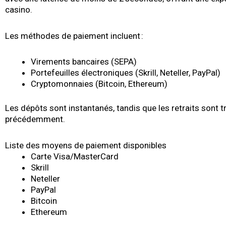
casino.
Les méthodes de paiement incluent :
Virements bancaires (SEPA)
Portefeuilles électroniques (Skrill, Neteller, PayPal)
Cryptomonnaies (Bitcoin, Ethereum)
Les dépôts sont instantanés, tandis que les retraits sont
précédemment.
Liste des moyens de paiement disponibles
Carte Visa/MasterCard
Skrill
Neteller
PayPal
Bitcoin
Ethereum