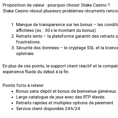
Proposition de valeur : pourquoi choisir Stake Casino ?
Stake Casino résout plusieurs problèmes récurrents rencont
Manque de transparence sur les bonus – les condit
affichées (ex. : 30 x le montant du bonus).
Retraits lents – la plateforme garantit des retraits s
frustrations.
Sécurité des données – le cryptage SSL et la licenc
optimale.
En plus de ces points, le support client réactif et la compat
expérience fluide du début à la fin.
Points forts à retenir
Bonus sans dépôt et bonus de bienvenue généreux.
Large catalogue de jeux avec des RTP élevés.
Retraits rapides et multiples options de paiement.
Service client disponible 24 h/24.