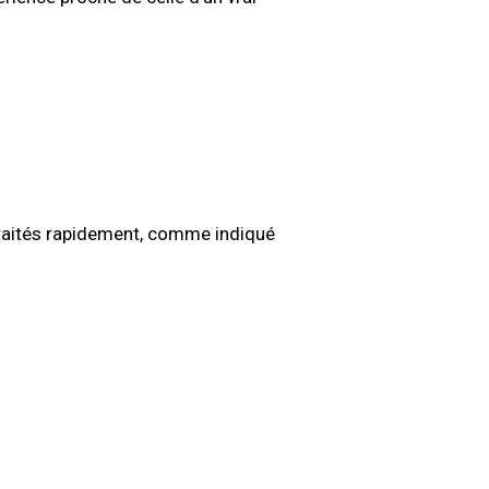
 traités rapidement, comme indiqué