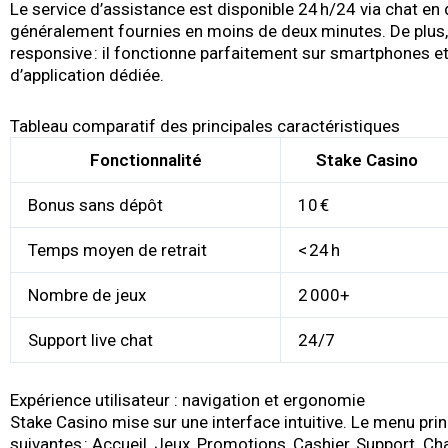
Le service d’assistance est disponible 24 h/24 via chat en 
généralement fournies en moins de deux minutes. De plus, 
responsive : il fonctionne parfaitement sur smartphones et
d’application dédiée.
Tableau comparatif des principales caractéristiques
Fonctionnalité
Stake Casino
Bonus sans dépôt
10 €
Temps moyen de retrait
< 24 h
Nombre de jeux
2 000+
Support live chat
24/7
Expérience utilisateur : navigation et ergonomie
Stake Casino mise sur une interface intuitive. Le menu pri
suivantes : Accueil, Jeux, Promotions, Cashier, Support. C