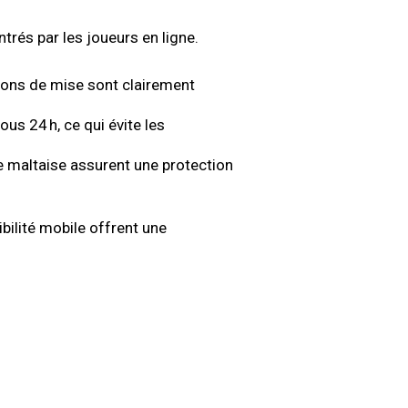
rés par les joueurs en ligne.
ions de mise sont clairement
ous 24 h, ce qui évite les
e maltaise assurent une protection
ibilité mobile offrent une