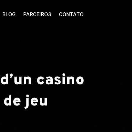
BLOG
PARCEIROS
CONTATO
 d’un casino
 de jeu