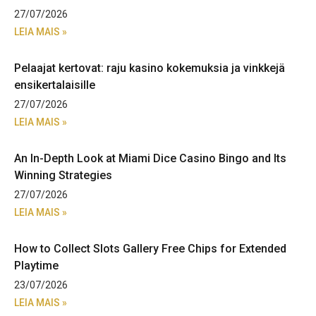
27/07/2026
LEIA MAIS »
Pelaajat kertovat: raju kasino kokemuksia ja vinkkejä
ensikertalaisille
27/07/2026
LEIA MAIS »
An In-Depth Look at Miami Dice Casino Bingo and Its
Winning Strategies
27/07/2026
LEIA MAIS »
How to Collect Slots Gallery Free Chips for Extended
Playtime
23/07/2026
LEIA MAIS »