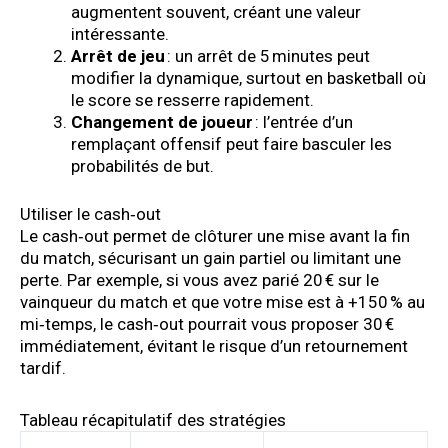
augmentent souvent, créant une valeur
intéressante.
Arrêt de jeu
: un arrêt de 5 minutes peut
modifier la dynamique, surtout en basketball où
le score se resserre rapidement.
Changement de joueur
: l’entrée d’un
remplaçant offensif peut faire basculer les
probabilités de but.
Utiliser le cash‑out
Le cash‑out permet de clôturer une mise avant la fin
du match, sécurisant un gain partiel ou limitant une
perte. Par exemple, si vous avez parié 20 € sur le
vainqueur du match et que votre mise est à +150 % au
mi‑temps, le cash‑out pourrait vous proposer 30 €
immédiatement, évitant le risque d’un retournement
tardif.
Tableau récapitulatif des stratégies