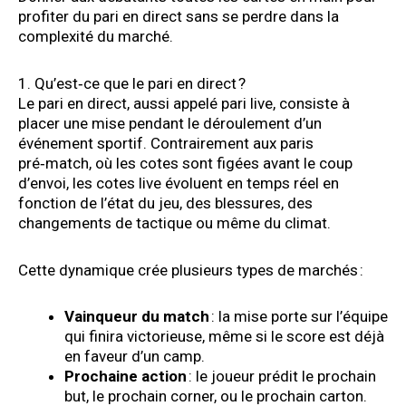
profiter du pari en direct sans se perdre dans la
complexité du marché.
1. Qu’est‑ce que le pari en direct ?
Le pari en direct, aussi appelé pari live, consiste à
placer une mise pendant le déroulement d’un
événement sportif. Contrairement aux paris
pré‑match, où les cotes sont figées avant le coup
d’envoi, les cotes live évoluent en temps réel en
fonction de l’état du jeu, des blessures, des
changements de tactique ou même du climat.
Cette dynamique crée plusieurs types de marchés :
Vainqueur du match
: la mise porte sur l’équipe
qui finira victorieuse, même si le score est déjà
en faveur d’un camp.
Prochaine action
: le joueur prédit le prochain
but, le prochain corner, ou le prochain carton.