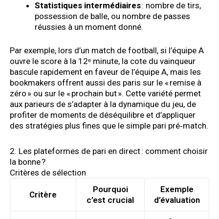
Statistiques intermédiaires
: nombre de tirs,
possession de balle, ou nombre de passes
réussies à un moment donné.
Par exemple, lors d’un match de football, si l’équipe A
ouvre le score à la 12ᵉ minute, la cote du vainqueur
bascule rapidement en faveur de l’équipe A, mais les
bookmakers offrent aussi des paris sur le « remise à
zéro » ou sur le « prochain but ». Cette variété permet
aux parieurs de s’adapter à la dynamique du jeu, de
profiter de moments de déséquilibre et d’appliquer
des stratégies plus fines que le simple pari pré‑match.
2. Les plateformes de pari en direct : comment choisir
la bonne ?
Critères de sélection
Pourquoi
Exemple
Critère
c’est crucial
d’évaluation