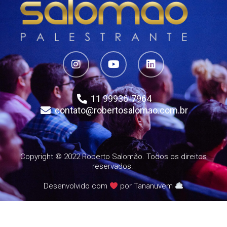
I
Y
L
n
o
i
s
u
n
t
t
k
a
u
e
11 99936-7964
g
b
d
contato@robertosalomao.com.br
r
e
i
a
n
m
Copyright © 2022 Roberto Salomão. Todos os direitos
reservados.
Desenvolvido com
por
Tananuvem