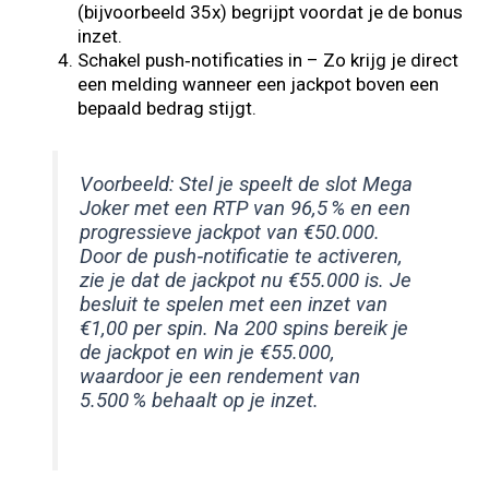
(bijvoorbeeld 35x) begrijpt voordat je de bonus
inzet.
Schakel push‑notificaties in – Zo krijg je direct
een melding wanneer een jackpot boven een
bepaald bedrag stijgt.
Voorbeeld: Stel je speelt de slot
Mega
Joker
met een RTP van 96,5 % en een
progressieve jackpot van €50.000.
Door de push‑notificatie te activeren,
zie je dat de jackpot nu €55.000 is. Je
besluit te spelen met een inzet van
€1,00 per spin. Na 200 spins bereik je
de jackpot en win je €55.000,
waardoor je een rendement van
5.500 % behaalt op je inzet.