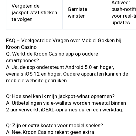
Activeer
Vergeten de
Gemiste
push‑notif
jackpot‑statistieken
winsten
voor real‑
te volgen
updates
FAQ – Veelgestelde Vragen over Mobiel Gokken bij
Kroon Casino
Q: Werkt de Kroon Casino app op oudere
smartphones?
A: Ja, de app ondersteunt Android 5.0 en hoger,
evenals iOS 12 en hoger. Oudere apparaten kunnen de
mobiele website gebruiken.
Q: Hoe snel kan ik mijn jackpot‑winst opnemen?
A: Uitbetalingen via e‑wallets worden meestal binnen
2 uur verwerkt; iDEAL‑opnames duren één werkdag.
Q: Zijn er extra kosten voor mobiel spelen?
A: Nee, Kroon Casino rekent geen extra