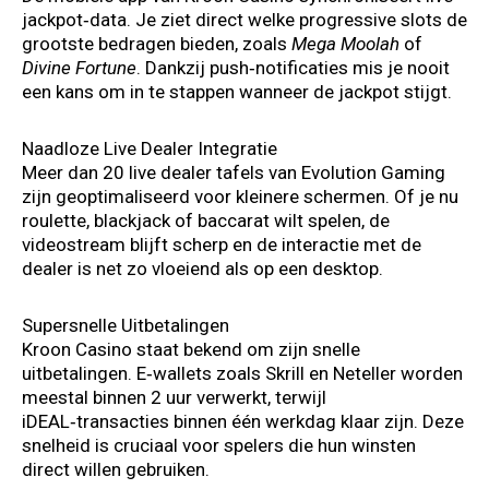
jackpot‑data. Je ziet direct welke progressive slots de
grootste bedragen bieden, zoals
Mega Moolah
of
Divine Fortune
. Dankzij push‑notificaties mis je nooit
een kans om in te stappen wanneer de jackpot stijgt.
Naadloze Live Dealer Integratie
Meer dan 20 live dealer tafels van Evolution Gaming
zijn geoptimaliseerd voor kleinere schermen. Of je nu
roulette, blackjack of baccarat wilt spelen, de
videostream blijft scherp en de interactie met de
dealer is net zo vloeiend als op een desktop.
Supersnelle Uitbetalingen
Kroon Casino staat bekend om zijn snelle
uitbetalingen. E‑wallets zoals Skrill en Neteller worden
meestal binnen 2 uur verwerkt, terwijl
iDEAL‑transacties binnen één werkdag klaar zijn. Deze
snelheid is cruciaal voor spelers die hun winsten
direct willen gebruiken.