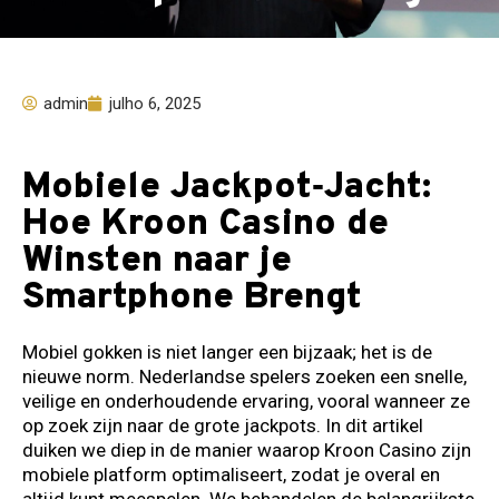
admin
julho 6, 2025
Mobiele Jackpot‑Jacht:
Hoe Kroon Casino de
Winsten naar je
Smartphone Brengt
Mobiel gokken is niet langer een bijzaak; het is de
nieuwe norm. Nederlandse spelers zoeken een snelle,
veilige en onderhoudende ervaring, vooral wanneer ze
op zoek zijn naar de grote jackpots. In dit artikel
duiken we diep in de manier waarop Kroon Casino zijn
mobiele platform optimaliseert, zodat je overal en
altijd kunt meespelen. We behandelen de belangrijkste