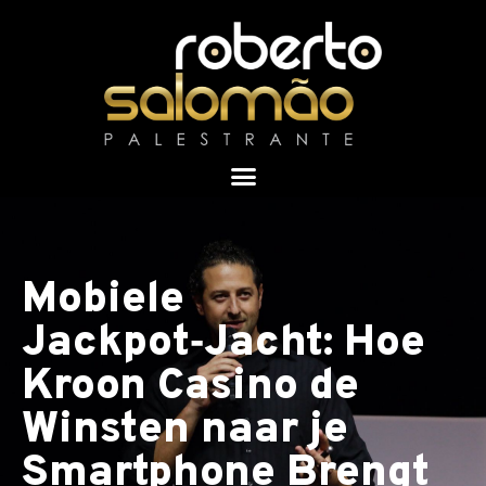
Ir
para
o
conteúdo
Mobiele
Jackpot‑Jacht: Hoe
Kroon Casino de
Winsten naar je
Smartphone Brengt