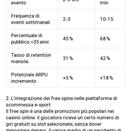
evento
min
Frequenza di
2‑3
10‑15
eventi settimanali
Percentuale di
45 %
68 %
pubblico <35 anni
Tasso di retention
31 %
42 %
mensile
Potenziale ARPU
+5 %
+18 %
incremento
2. L’integrazione dei free spins nelle piattaforme di
scommessa e‑sport
Il free spin è una delle promozioni più popolari nei
casinò online: il giocatore riceve un certo numero di
giri gratuiti su slot selezionate, senza dover
depositare denaro. Il valore medio di un pacchetto di