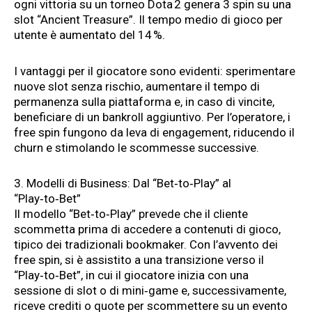
ogni vittoria su un torneo Dota 2 genera 3 spin su una
slot “Ancient Treasure”. Il tempo medio di gioco per
utente è aumentato del 14 %.
I vantaggi per il giocatore sono evidenti: sperimentare
nuove slot senza rischio, aumentare il tempo di
permanenza sulla piattaforma e, in caso di vincite,
beneficiare di un bankroll aggiuntivo. Per l’operatore, i
free spin fungono da leva di engagement, riducendo il
churn e stimolando le scommesse successive.
3. Modelli di Business: Dal “Bet‑to‑Play” al
“Play‑to‑Bet”
Il modello “Bet‑to‑Play” prevede che il cliente
scommetta prima di accedere a contenuti di gioco,
tipico dei tradizionali bookmaker. Con l’avvento dei
free spin, si è assistito a una transizione verso il
“Play‑to‑Bet”, in cui il giocatore inizia con una
sessione di slot o di mini‑game e, successivamente,
riceve crediti o quote per scommettere su un evento