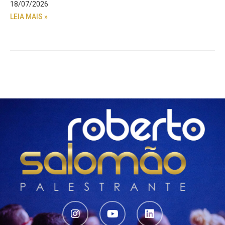
18/07/2026
LEIA MAIS »
I
Y
L
n
o
i