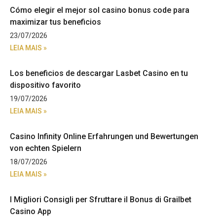
Cómo elegir el mejor sol casino bonus code para
maximizar tus beneficios
23/07/2026
LEIA MAIS »
Los beneficios de descargar Lasbet Casino en tu
dispositivo favorito
19/07/2026
LEIA MAIS »
Casino Infinity Online Erfahrungen und Bewertungen
von echten Spielern
18/07/2026
LEIA MAIS »
I Migliori Consigli per Sfruttare il Bonus di Grailbet
Casino App