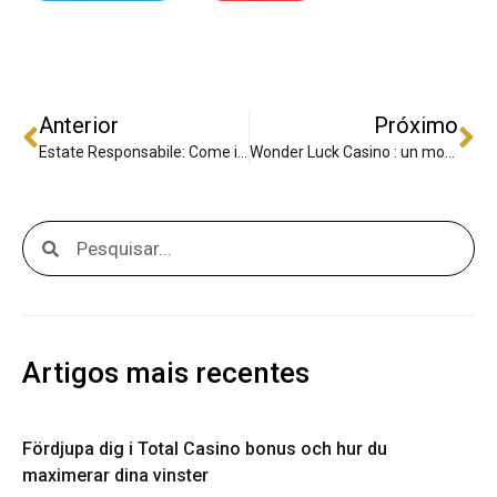
Anterior
Pr
Anterior
Próximo
Estate Responsabile: Come i migliori casinò online usano il “Reality Check” per proteggere i giocatori e offrire bonus trasparenti
Wonder Luck Casino : un monde de surprises et de bonus à découvrir
Pesquisar
Pesquisar
Artigos mais recentes
Fördjupa dig i Total Casino bonus och hur du
maximerar dina vinster