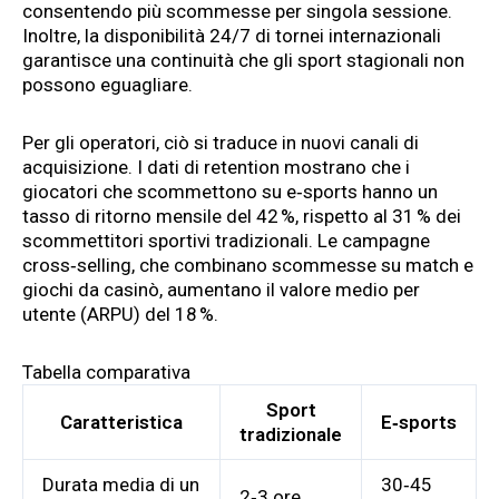
consentendo più scommesse per singola sessione.
Inoltre, la disponibilità 24/7 di tornei internazionali
garantisce una continuità che gli sport stagionali non
possono eguagliare.
Per gli operatori, ciò si traduce in nuovi canali di
acquisizione. I dati di retention mostrano che i
giocatori che scommettono su e‑sports hanno un
tasso di ritorno mensile del 42 %, rispetto al 31 % dei
scommettitori sportivi tradizionali. Le campagne
cross‑selling, che combinano scommesse su match e
giochi da casinò, aumentano il valore medio per
utente (ARPU) del 18 %.
Tabella comparativa
Sport
Caratteristica
E‑sports
tradizionale
Durata media di un
30‑45
2‑3 ore