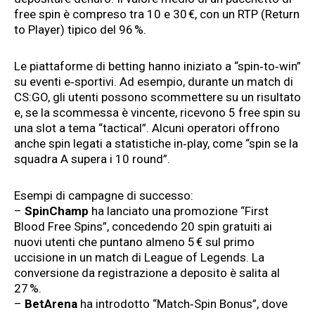
free spin è compreso tra 10 e 30 €, con un RTP (Return
to Player) tipico del 96 %.
Le piattaforme di betting hanno iniziato a “spin‑to‑win”
su eventi e‑sportivi. Ad esempio, durante un match di
CS:GO, gli utenti possono scommettere su un risultato
e, se la scommessa è vincente, ricevono 5 free spin su
una slot a tema “tactical”. Alcuni operatori offrono
anche spin legati a statistiche in‑play, come “spin se la
squadra A supera i 10 round”.
Esempi di campagne di successo:
–
SpinChamp
ha lanciato una promozione “First
Blood Free Spins”, concedendo 20 spin gratuiti ai
nuovi utenti che puntano almeno 5 € sul primo
uccisione in un match di League of Legends. La
conversione da registrazione a deposito è salita al
27 %.
–
BetArena
ha introdotto “Match‑Spin Bonus”, dove