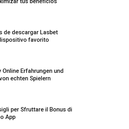
imizar tus beneficios
s de descargar Lasbet
ispositivo favorito
ty Online Erfahrungen und
von echten Spielern
igli per Sfruttare il Bonus di
no App