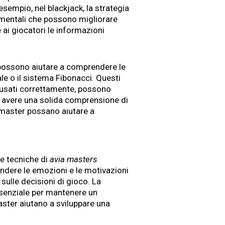
 esempio, nel blackjack, la strategia
amentali che possono migliorare
 ai giocatori le informazioni
.
r possono aiutare a comprendere le
e o il sistema Fibonacci. Questi
 usati correttamente, possono
 è avere una solida comprensione di
 master possano aiutare a
le tecniche di
avia masters
dere le emozioni e le motivazioni
sulle decisioni di gioco. La
essenziale per mantenere un
aster aiutano a sviluppare una