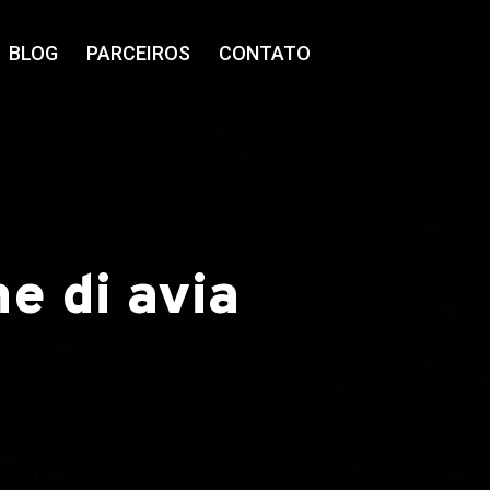
BLOG
PARCEIROS
CONTATO
he di avia