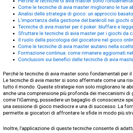
Perché le tecniche di avia master sono fondamentali
Come le tecniche di avia master migliorano le tue ab
Analisi delle strategie di gioco: un approccio basat
L’importanza della gestione del bankroll nei giochi o
Tecniche di avia master per il poker: bluffare e legge
Sfruttare le tecniche di avia master per i giochi da 
Il ruolo della psicologia del giocatore nel gioco onli
Come le tecniche di avia master aiutano nella scelta
Formazione continua: come rimanere aggiornati ne
Conclusioni sui benefici delle tecniche di avia mast
Perché le tecniche di avia master sono fondamentali per il
Le tecniche di
avia master
si sono affermate come una risor
tutto il mondo. Queste strategie non solo migliorano le abi
anche una comprensione più profonda dei meccanismi di g
come l’iGaming, possedere un bagaglio di conoscenze speci
una sessione di gioco mediocre e una di successo. La for
permette ai giocatori di affrontare le sfide in modo più st
Inoltre, l’applicazione di queste tecniche consente di adatta