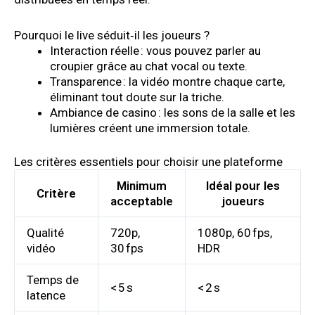
Pourquoi le live séduit‑il les joueurs ?
Interaction réelle : vous pouvez parler au
croupier grâce au chat vocal ou texte.
Transparence : la vidéo montre chaque carte,
éliminant tout doute sur la triche.
Ambiance de casino : les sons de la salle et les
lumières créent une immersion totale.
Les critères essentiels pour choisir une plateforme
Minimum
Idéal pour les
Critère
acceptable
joueurs
Qualité
720p,
1080p, 60 fps,
vidéo
30 fps
HDR
Temps de
< 5 s
< 2 s
latence