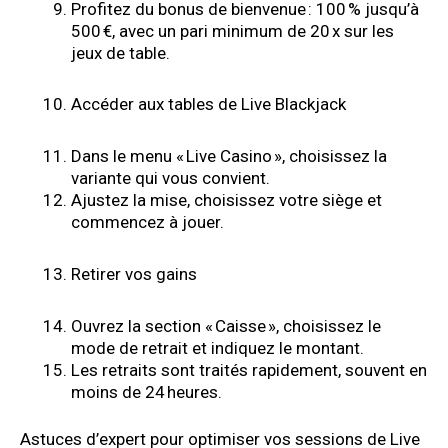
Profitez du bonus de bienvenue : 100 % jusqu’à
500 €, avec un pari minimum de 20 x sur les
jeux de table.
Accéder aux tables de Live Blackjack
Dans le menu « Live Casino », choisissez la
variante qui vous convient.
Ajustez la mise, choisissez votre siège et
commencez à jouer.
Retirer vos gains
Ouvrez la section « Caisse », choisissez le
mode de retrait et indiquez le montant.
Les retraits sont traités rapidement, souvent en
moins de 24 heures.
Astuces d’expert pour optimiser vos sessions de Live