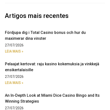
Artigos mais recentes
Fördjupa dig i Total Casino bonus och hur du
maximerar dina vinster
27/07/2026
LEIA MAIS »
Pelaajat kertovat: raju kasino kokemuksia ja vinkkejä
ensikertalaisille
27/07/2026
LEIA MAIS »
An In-Depth Look at Miami Dice Casino Bingo and Its
Winning Strategies
27/07/2026