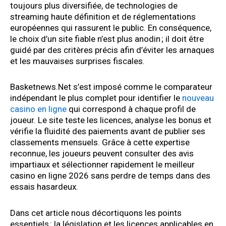
toujours plus diversifiée, de technologies de
streaming haute définition et de réglementations
européennes qui rassurent le public. En conséquence,
le choix d’un site fiable n’est plus anodin ; il doit être
guidé par des critères précis afin d’éviter les arnaques
et les mauvaises surprises fiscales.
Basketnews.Net s’est imposé comme le comparateur
indépendant le plus complet pour identifier le
nouveau
casino en ligne
qui correspond à chaque profil de
joueur. Le site teste les licences, analyse les bonus et
vérifie la fluidité des paiements avant de publier ses
classements mensuels. Grâce à cette expertise
reconnue, les joueurs peuvent consulter des avis
impartiaux et sélectionner rapidement le meilleur
casino en ligne 2026 sans perdre de temps dans des
essais hasardeux.
Dans cet article nous décortiquons les points
essentiels : la législation et les licences applicables en