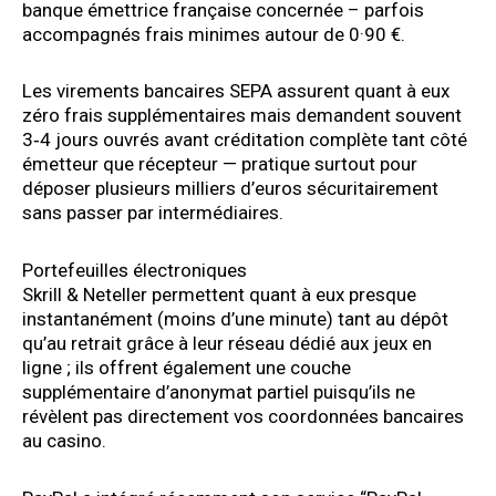
banque émettrice française concernée – parfois
accompagnés frais minimes autour de 0·90 €.
Les virements bancaires SEPA assurent quant à eux
zéro frais supplémentaires mais demandent souvent
3‑4 jours ouvrés avant créditation complète tant côté
émetteur que récepteur — pratique surtout pour
déposer plusieurs milliers d’euros sécuritairement
sans passer par intermédiaires.
Portefeuilles électroniques
Skrill & Neteller permettent quant à eux presque
instantanément (moins d’une minute) tant au dépôt
qu’au retrait grâce à leur réseau dédié aux jeux en
ligne ; ils offrent également une couche
supplémentaire d’anonymat partiel puisqu’ils ne
révèlent pas directement vos coordonnées bancaires
au casino.