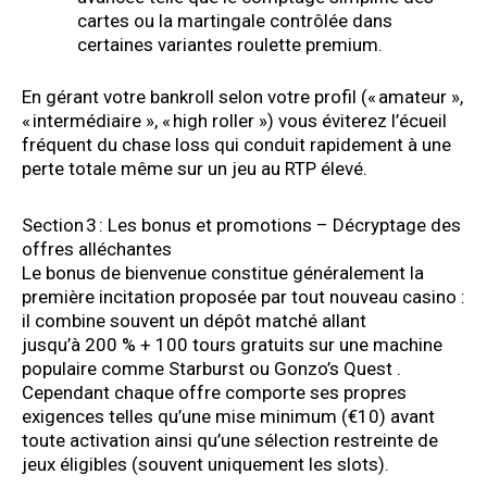
cartes ou la martingale contrôlée dans
certaines variantes roulette premium.
En gérant votre bankroll selon votre profil (« amateur »,
« intermédiaire », « high roller ») vous éviterez l’écueil
fréquent du chase loss qui conduit rapidement à une
perte totale même sur un jeu au RTP élevé.
Section 3 : Les bonus et promotions – Décryptage des
offres alléchantes
Le bonus de bienvenue constitue généralement la
première incitation proposée par tout nouveau casino :
il combine souvent un dépôt matché allant
jusqu’à 200 % + 100 tours gratuits sur une machine
populaire comme Starburst ou Gonzo’s Quest .
Cependant chaque offre comporte ses propres
exigences telles qu’une mise minimum (€10) avant
toute activation ainsi qu’une sélection restreinte de
jeux éligibles (souvent uniquement les slots).