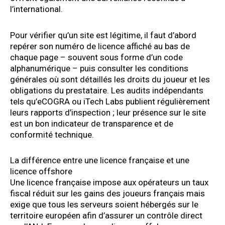
l’international.
Pour vérifier qu’un site est légitime, il faut d’abord
repérer son numéro de licence affiché au bas de
chaque page – souvent sous forme d’un code
alphanumérique – puis consulter les conditions
générales où sont détaillés les droits du joueur et les
obligations du prestataire. Les audits indépendants
tels qu’eCOGRA ou iTech Labs publient régulièrement
leurs rapports d’inspection ; leur présence sur le site
est un bon indicateur de transparence et de
conformité technique.
La différence entre une licence française et une
licence offshore
Une licence française impose aux opérateurs un taux
fiscal réduit sur les gains des joueurs français mais
exige que tous les serveurs soient hébergés sur le
territoire européen afin d’assurer un contrôle direct