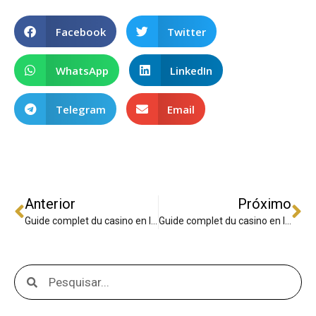
Facebook
Twitter
WhatsApp
LinkedIn
Telegram
Email
Anterior
Pr
Anterior
Próximo
Guide complet du casino en ligne – Tout ce que vous devez savoir
Guide complet du casino en ligne – Tout ce que vous devez savoir
Pesquisar
Pesquisar