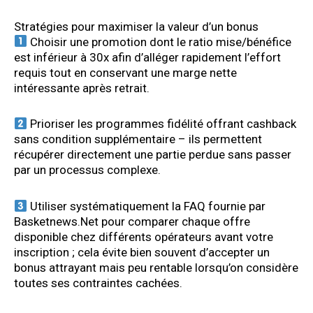
Stratégies pour maximiser la valeur d’un bonus
Choisir une promotion dont le ratio mise/bénéfice
est inférieur à 30x afin d’alléger rapidement l’effort
requis tout en conservant une marge nette
intéressante après retrait.
Prioriser les programmes fidélité offrant cashback
sans condition supplémentaire – ils permettent
récupérer directement une partie perdue sans passer
par un processus complexe.
Utiliser systématiquement la FAQ fournie par
Basketnews.Net pour comparer chaque offre
disponible chez différents opérateurs avant votre
inscription ; cela évite bien souvent d’accepter un
bonus attrayant mais peu rentable lorsqu’on considère
toutes ses contraintes cachées.