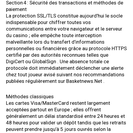
Section 4 : Sécurité des transactions et méthodes de
paiement
La protection SSL/TLS constitue aujourd’hui le socle
indispensable pour chiffrer toutes vos
communications entre votre navigateur et le serveur
du casino ; elle empêche toute interception
malveillante lors du transfert d’informations
personnelles ou financières grâce au protocole HTTPS
certifié par des autorités reconnues telles que
DigiCert ou GlobalSign . Une absence totale ce
protocole doit immédiatement déclencher une alerte
chez tout joueur avisé suivant nos recommandations
publiées régulièrement sur Basketnews.Net .
Méthodes classiques
Les cartes Visa/MasterCard restent largement
acceptées partout en Europe ; elles offrent
généralement un délai standardisé entre 24 heures et
48 heures pour valider un dépôt tandis que les retraits
peuvent prendre jusqu’à 5 jours ouvrés selon la