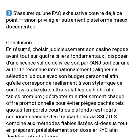
S’assurer qu’une FAQ exhaustive couvre déjà ce
point — sinon privilégier autrement plateforme mieux
documentée.
Conclusion
En résumé, choisir judicieusement son casino repose
avant tout sur quatre piliers fondamentaux : disposer
d’une licence valide délivrée soit par l’ANJ soit par une
autorité reconnue internationalement ; aligner sa
sélection ludique avec son budget personnel afin
qu’elle corresponde réellement à son style—que ce
soit low‑stake slots ultra‑volatiles ou high‑roller
tables premium ; décrypter minutieusement chaque
offre promotionnelle pour éviter pièges cachés tels
quotas temporels courts ou plafonds restrictifs ;
sécuriser chacune des transactions via SSL/TLS
combiné aux méthodes fiables listées ci‑dessus tout
en préparant préalablement son dossier KYC afin
fluidifier retraits futurs.