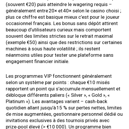
(souvent €20) puis atteindre le wagering requis –
généralement entre 20× et 40× selon le casino choisi ;
plus ce chiffre est basique mieux c’est pour le joueur
occasionnel français. Les bonus sans dépôt attirent
beaucoup d’utilisateurs curieux mais comportent
souvent des limites strictes sur le retrait maximal
(exemple €50) ainsi que des restrictions sur certaines
machines à sous haute volatilité ; ils restent
néanmoins utiles pour tester une plateforme sans
engagement financier initiale.
Les programmes VIP fonctionnent généralement
selon un système par points : chaque €10 misés
rapportent un point qui s’accumule mensuellement et
débloque différents paliers (« Silver », « Gold », «
Platinum »). Les avantages varient – cash‑back
quotidien allant jusqu’à 15 % sur pertes nettes, limites
de mise augmentées, gestionnaire personnel dédié ou
invitations exclusives à des tournois privés avec
prize‑pool élevé (> €10 000). Un programme bien