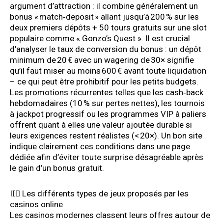
argument d’attraction : il combine généralement un
bonus « match‑deposit » allant jusqu’à 200 % sur les
deux premiers dépôts + 50 tours gratuits sur une slot
populaire comme « Gonzo’s Quest ». Il est crucial
d’analyser le taux de conversion du bonus : un dépôt
minimum de 20 € avec un wagering de 30× signifie
qu’il faut miser au moins 600 € avant toute liquidation
– ce qui peut être prohibitif pour les petits budgets.
Les promotions récurrentes telles que les cash‑back
hebdomadaires (10 % sur pertes nettes), les tournois
à jackpot progressif ou les programmes VIP à paliers
offrent quant à elles une valeur ajoutée durable si
leurs exigences restent réalistes (< 20×). Un bon site
indique clairement ces conditions dans une page
dédiée afin d’éviter toute surprise désagréable après
le gain d’un bonus gratuit.
II️⃣ Les différents types de jeux proposés par les
casinos online
Les casinos modernes classent leurs offres autour de