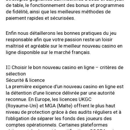
de table, le fonctionnement des bonus et programmes
de fidélité, ainsi que les meilleures méthodes de
paiement rapides et sécurisées.
Enfin nous détaillerons les bonnes pratiques du jeu
responsable afin que votre passion reste un loisir
maîtrisé et agréable sur le meilleur nouveau casino en
ligne disponible sur le marché français.
I️⃣ Choisir le bon nouveau casino en ligne – critères de
sélection
Sécurité & licence
La première exigence d’un nouveau casino en ligne est
la détention d’une licence délivrée par une autorité
reconnue. En Europe, les licences UKGC
(Royaume‑Uni) et MGA (Malte) offrent le plus haut
niveau de protection grâce à des audits réguliers et à
l’obligation de séparer les fonds des joueurs des
comptes opérationnels. Certaines plateformes