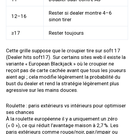
Rester si dealer montre 4–6
12–16
sinon tirer
≥17
Rester toujours
Cette grille suppose que le croupier tire sur soft 17
(Dealer hits soft17). Sur certains sites web il existe la
variante « European Blackjack » où le croupier ne
reçoit pas de carte cachée avant que tous les joueurs
aient agi ; cela modifie légèrement la probabilité du
bust du dealer et rend la stratégie légèrement plus
agressive sur les mains douces.
Roulette : paris extérieurs vs intérieurs pour optimiser
ses chances
À la roulette européenne il y a uniquement un zéro
(« 0 »), ce qui réduit l’avantage maison à 2,7 %. Les
paris extérieurs comme rouge/noir, pair/impair ou