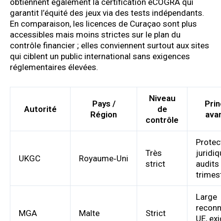
obtiennent également la certification eCOGRA qui
garantit l’équité des jeux via des tests indépendants.
En comparaison, les licences de Curaçao sont plus
accessibles mais moins strictes sur le plan du
contrôle financier ; elles conviennent surtout aux sites
qui ciblent un public international sans exigences
réglementaires élevées.
Niveau
Pays /
Pri
Autorité
de
Région
ava
contrôle
Protec
Très
juridiq
UKGC
Royaume‑Uni
strict
audits
trimest
Large
reconn
MGA
Malte
Strict
UE, ex