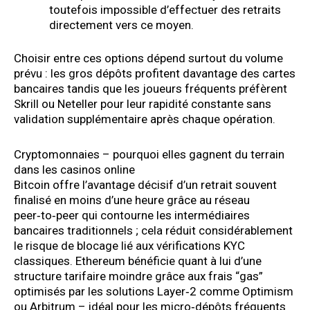
toutefois impossible d’effectuer des retraits
directement vers ce moyen.
Choisir entre ces options dépend surtout du volume
prévu : les gros dépôts profitent davantage des cartes
bancaires tandis que les joueurs fréquents préfèrent
Skrill ou Neteller pour leur rapidité constante sans
validation supplémentaire après chaque opération.
Cryptomonnaies – pourquoi elles gagnent du terrain
dans les casinos online
Bitcoin offre l’avantage décisif d’un retrait souvent
finalisé en moins d’une heure grâce au réseau
peer‑to‑peer qui contourne les intermédiaires
bancaires traditionnels ; cela réduit considérablement
le risque de blocage lié aux vérifications KYC
classiques. Ethereum bénéficie quant à lui d’une
structure tarifaire moindre grâce aux frais “gas”
optimisés par les solutions Layer‑2 comme Optimism
ou Arbitrum – idéal pour les micro‑dépôts fréquents