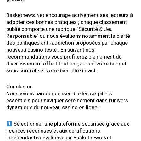
Basketnews.Net encourage activement ses lecteurs à
adopter ces bonnes pratiques ; chaque classement
publié comporte une rubrique “Sécurité & Jeu
Responsable” où nous évaluons notamment la clarté
des politiques anti‑addiction proposées par chaque
nouveau casino testé . En suivant nos
recommandations vous profiterez pleinement du
divertissement offert tout en gardant votre budget
sous contrôle et votre bien‑être intact .
Conclusion
Nous avons parcouru ensemble les six piliers
essentiels pour naviguer sereinement dans l’univers
dynamique du nouveau casino en ligne :
Sélectionner une plateforme sécurisée grâce aux
licences reconnues et aux certifications
indépendantes évaluées par Basketnews.Net.