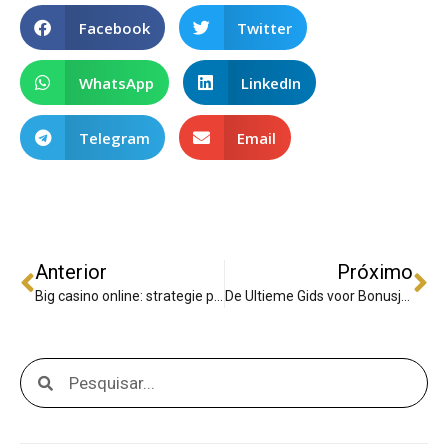
Facebook
Twitter
WhatsApp
LinkedIn
Telegram
Email
Anterior
Pr
Anterior
Próximo
Big casino online: strategie per massimizzare le vincite nei giochi di carte
De Ultieme Gids voor Bonusjacht en Loyaliteit bij Winbet Casino
Pesquisar
Pesquisar