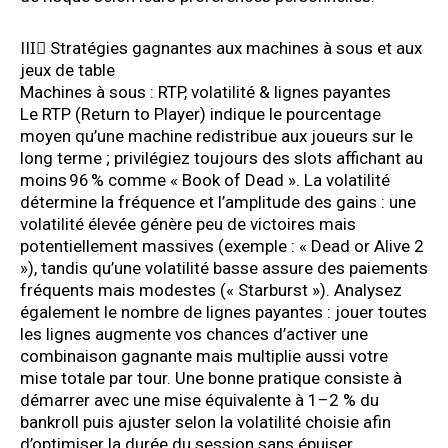
III️⃣ Stratégies gagnantes aux machines à sous et aux
jeux de table
Machines à sous : RTP, volatilité & lignes payantes
Le RTP (Return to Player) indique le pourcentage
moyen qu’une machine redistribue aux joueurs sur le
long terme ; privilégiez toujours des slots affichant au
moins 96 % comme « Book of Dead ». La volatilité
détermine la fréquence et l’amplitude des gains : une
volatilité élevée génère peu de victoires mais
potentiellement massives (exemple : « Dead or Alive 2
»), tandis qu’une volatilité basse assure des paiements
fréquents mais modestes (« Starburst »). Analysez
également le nombre de lignes payantes : jouer toutes
les lignes augmente vos chances d’activer une
combinaison gagnante mais multiplie aussi votre
mise totale par tour. Une bonne pratique consiste à
démarrer avec une mise équivalente à 1–2 % du
bankroll puis ajuster selon la volatilité choisie afin
d’optimiser la durée du session sans épuiser