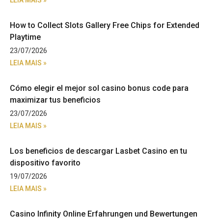
LEIA MAIS »
How to Collect Slots Gallery Free Chips for Extended
Playtime
23/07/2026
LEIA MAIS »
Cómo elegir el mejor sol casino bonus code para
maximizar tus beneficios
23/07/2026
LEIA MAIS »
Los beneficios de descargar Lasbet Casino en tu
dispositivo favorito
19/07/2026
LEIA MAIS »
Casino Infinity Online Erfahrungen und Bewertungen