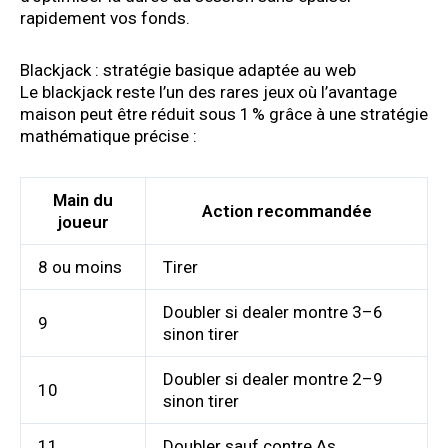
rapidement vos fonds.
Blackjack : stratégie basique adaptée au web
Le blackjack reste l’un des rares jeux où l’avantage
maison peut être réduit sous 1 % grâce à une stratégie
mathématique précise :
Main du
Action recommandée
joueur
8 ou moins
Tirer
Doubler si dealer montre 3–6
9
sinon tirer
Doubler si dealer montre 2–9
10
sinon tirer
11
Doubler sauf contre As