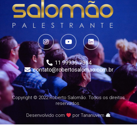
I
Y
L
n
o
i
s
u
n
t
t
k
a
u
e
11 99936-7964
g
b
d
contato@robertosalomao.com.br
r
e
i
a
n
m
Copyright © 2022 Roberto Salomão. Todos os direitos
reservados.
Desenvolvido com
por
Tananuvem