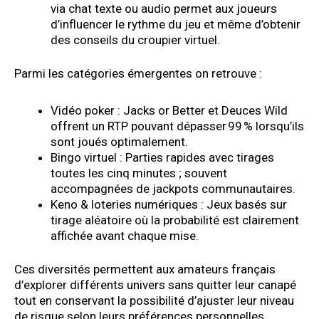
via chat texte ou audio permet aux joueurs
d’influencer le rythme du jeu et même d’obtenir
des conseils du croupier virtuel.
Parmi les catégories émergentes on retrouve :
Vidéo poker : Jacks or Better et Deuces Wild
offrent un RTP pouvant dépasser 99 % lorsqu’ils
sont joués optimalement.
Bingo virtuel : Parties rapides avec tirages
toutes les cinq minutes ; souvent
accompagnées de jackpots communautaires.
Keno & loteries numériques : Jeux basés sur
tirage aléatoire où la probabilité est clairement
affichée avant chaque mise.
Ces diversités permettent aux amateurs français
d’explorer différents univers sans quitter leur canapé
tout en conservant la possibilité d’ajuster leur niveau
de risque selon leurs préférences personnelles.