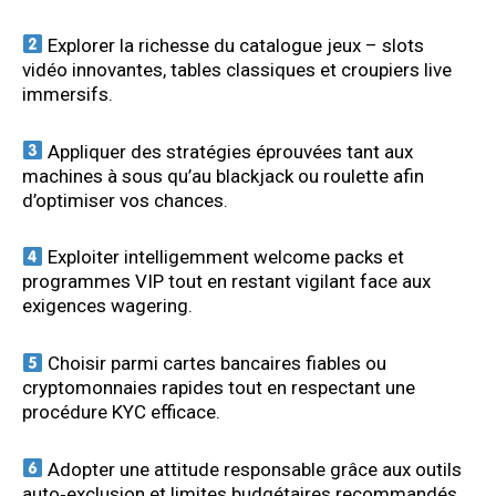
Explorer la richesse du catalogue jeux – slots
vidéo innovantes, tables classiques et croupiers live
immersifs.
Appliquer des stratégies éprouvées tant aux
machines à sous qu’au blackjack ou roulette afin
d’optimiser vos chances.
Exploiter intelligemment welcome packs et
programmes VIP tout en restant vigilant face aux
exigences wagering.
Choisir parmi cartes bancaires fiables ou
cryptomonnaies rapides tout en respectant une
procédure KYC efficace.
Adopter une attitude responsable grâce aux outils
auto‑exclusion et limites budgétaires recommandés