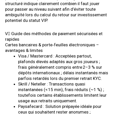
structuré indique clairement combien il faut jouer
pour passer au niveau suivant afin d’éviter toute
ambiguïté lors du calcul du retour sur investissement
potentiel du statut VIP.
V️⃣ Guide des méthodes de paiement sécurisées et
rapides
Cartes bancaires & porte‑feuilles électroniques –
avantages & limites
Visa / Mastercard : Acceptées partout,
plafonds élevés adaptés aux gros joueurs ;
frais généralement compris entre 2–3 % sur
dépôts internationaux ; délais instantanés mais
parfois retardés lors du premier retrait KYC.
Skrill / Neteller : Transactions quasi
instantanées (< 15 min), frais réduits (~1 %) ;
toutefois certains établissements limitent leur
usage aux retraits uniquement.
Paysafecard : Solution prépayée idéale pour
ceux qui souhaitent rester anonymes ;