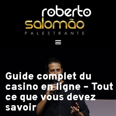
Ir
para
o
conteúdo
Guide complet du
casino en ligne – Tout
ce que vous devez
savoir