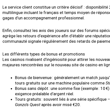
Le service client constitue un critère décisif : disponibilité
multilingue incluant le français et temps moyen de répons
gages d’un accompagnement professionnel.
Enfin, consultez les avis des joueurs sur des forums spéci
agrège les retours d’expérience afin d’établir une réputation
communauté signale régulièrement des retards de paiemen
Les différents types de bonus et promotions
Les casinos rivalisent d’ingéniosité pour attirer les nouveau
majeures rencontrées sur le nouveau site de casino en lig
Bonus de bienvenue : généralement un match jusqu
tours gratuits sur une machine populaire comme
St
Bonus sans dépôt : une somme fixe (exemple : 10 €) 
exigence préalable d’argent réel.
Tours gratuits : souvent liés à une série spécifique
Gonzo’s Quest
après avoir misé €20.