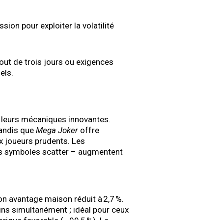
on pour exploiter la volatilité
out de trois jours ou exigences
els.
t leurs mécaniques innovantes.
tandis que
Mega Joker
offre
ux joueurs prudents. Les
ois symboles scatter – augmentent
on avantage maison réduit à 2,7 %.
ains simultanément ; idéal pour ceux