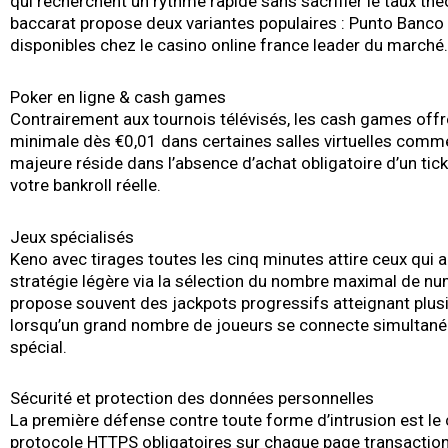
qui recherchent un rythme rapide sans sacrifier le taux thé
baccarat propose deux variantes populaires : Punto Banco
disponibles chez le casino online france leader du marché.
Poker en ligne & cash games
Contrairement aux tournois télévisés, les cash games offren
minimale dès €0,01 dans certaines salles virtuelles com
majeure réside dans l’absence d’achat obligatoire d’un tic
votre bankroll réelle.
Jeux spécialisés
Keno avec tirages toutes les cinq minutes attire ceux qui
stratégie légère via la sélection du nombre maximal de num
propose souvent des jackpots progressifs atteignant plusi
lorsqu’un grand nombre de joueurs se connecte simulta
spécial.
Sécurité et protection des données personnelles
La première défense contre toute forme d’intrusion est l
protocole HTTPS obligatoires sur chaque page transactionn