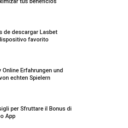
imizar tus beneficios
s de descargar Lasbet
ispositivo favorito
ty Online Erfahrungen und
von echten Spielern
igli per Sfruttare il Bonus di
no App