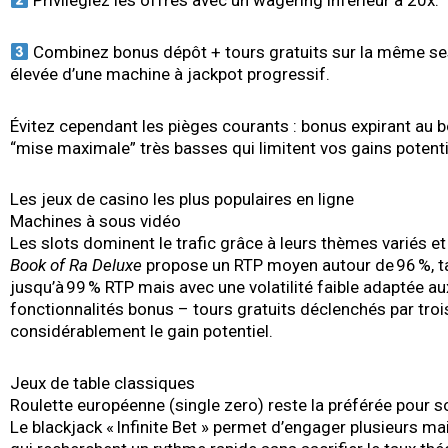
Privilégiez les offres avec un wagering inférieur à 20x.
Combinez bonus dépôt + tours gratuits sur la même sessi
élevée d’une machine à jackpot progressif.
Évitez cependant les pièges courants : bonus expirant au b
“mise maximale” très basses qui limitent vos gains potenti
Les jeux de casino les plus populaires en ligne
Machines à sous vidéo
Les slots dominent le trafic grâce à leurs thèmes variés e
Book of Ra Deluxe
propose un RTP moyen autour de 96 %, 
jusqu’à 99 % RTP mais avec une volatilité faible adaptée a
fonctionnalités bonus – tours gratuits déclenchés par tr
considérablement le gain potentiel.
Jeux de table classiques
Roulette européenne (single zero) reste la préférée pour s
Le blackjack « Infinite Bet » permet d’engager plusieurs m