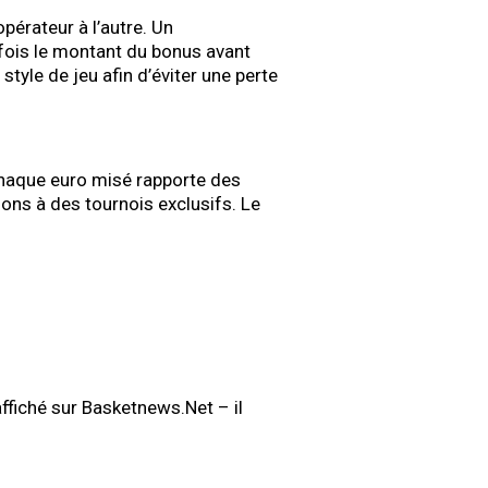
opérateur à l’autre. Un
 fois le montant du bonus avant
style de jeu afin d’éviter une perte
haque euro misé rapporte des
ons à des tournois exclusifs. Le
ffiché sur Basketnews.Net – il