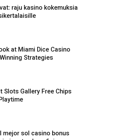
ovat: raju kasino kokemuksia
ikertalaisille
ook at Miami Dice Casino
 Winning Strategies
t Slots Gallery Free Chips
Playtime
l mejor sol casino bonus