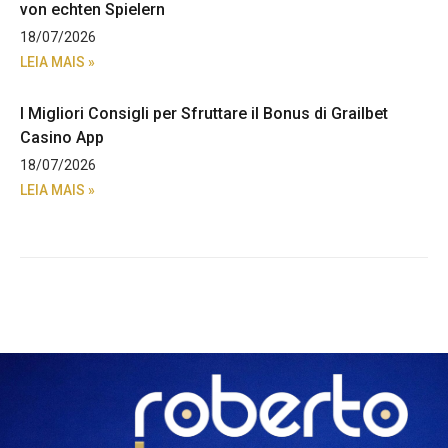
von echten Spielern
18/07/2026
LEIA MAIS »
I Migliori Consigli per Sfruttare il Bonus di Grailbet
Casino App
18/07/2026
LEIA MAIS »