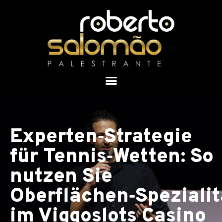
Ir
para
o
conteúdo
Experten‑Strategie
für Tennis‑Wetten: So
nutzen Sie
Oberflächen‑Speziali
im Viggoslots Casino