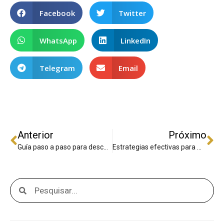
Facebook
Twitter
WhatsApp
LinkedIn
Telegram
Email
Anterior
Pr
Anterior
Próximo
Guía paso a paso para descargar jugabet casino y comenzar a jugar desde tu móvil
Estrategias efectivas para maximizar el jugabet cashback y aumentar tus fondos
Pesquisar
Pesquisar