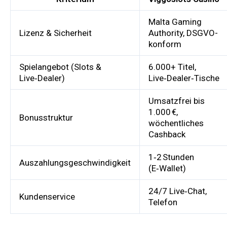
Malta Gaming
Lizenz & Sicherheit
Authority, DSGVO-
konform
Spielangebot (Slots &
6.000+ Titel,
Live‑Dealer)
Live‑Dealer‑Tische
Umsatzfrei bis
1.000 €,
Bonusstruktur
wöchentliches
Cashback
1‑2 Stunden
Auszahlungsgeschwindigkeit
(E‑Wallet)
24/7 Live‑Chat,
Kundenservice
Telefon