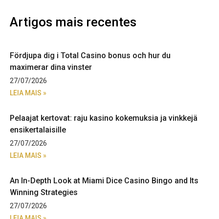
Artigos mais recentes
Fördjupa dig i Total Casino bonus och hur du
maximerar dina vinster
27/07/2026
LEIA MAIS »
Pelaajat kertovat: raju kasino kokemuksia ja vinkkejä
ensikertalaisille
27/07/2026
LEIA MAIS »
An In-Depth Look at Miami Dice Casino Bingo and Its
Winning Strategies
27/07/2026
LEIA MAIS »