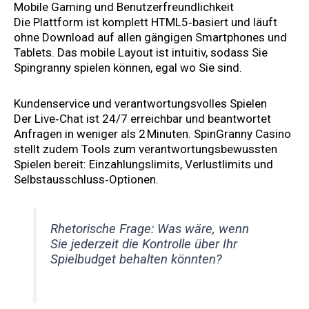
Mobile Gaming und Benutzerfreundlichkeit
Die Plattform ist komplett HTML5‑basiert und läuft
ohne Download auf allen gängigen Smartphones und
Tablets. Das mobile Layout ist intuitiv, sodass Sie
Spingranny spielen können, egal wo Sie sind.
Kundenservice und verantwortungsvolles Spielen
Der Live‑Chat ist 24/7 erreichbar und beantwortet
Anfragen in weniger als 2 Minuten. SpinGranny Casino
stellt zudem Tools zum verantwortungsbewussten
Spielen bereit: Einzahlungslimits, Verlustlimits und
Selbstausschluss‑Optionen.
Rhetorische Frage: Was wäre, wenn
Sie jederzeit die Kontrolle über Ihr
Spielbudget behalten könnten?