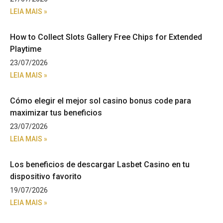
LEIA MAIS »
How to Collect Slots Gallery Free Chips for Extended
Playtime
23/07/2026
LEIA MAIS »
Cómo elegir el mejor sol casino bonus code para
maximizar tus beneficios
23/07/2026
LEIA MAIS »
Los beneficios de descargar Lasbet Casino en tu
dispositivo favorito
19/07/2026
LEIA MAIS »