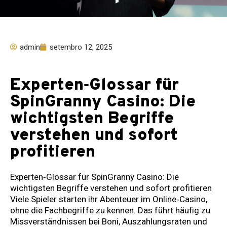
admin
setembro 12, 2025
Experten‑Glossar für
SpinGranny Casino: Die
wichtigsten Begriffe
verstehen und sofort
profitieren
Experten‑Glossar für SpinGranny Casino: Die
wichtigsten Begriffe verstehen und sofort profitieren
Viele Spieler starten ihr Abenteuer im Online‑Casino,
ohne die Fachbegriffe zu kennen. Das führt häufig zu
Missverständnissen bei Boni, Auszahlungsraten und