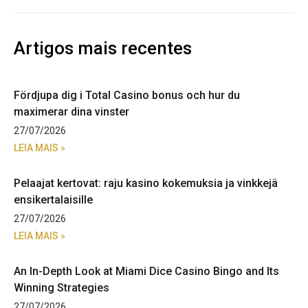
Artigos mais recentes
Fördjupa dig i Total Casino bonus och hur du
maximerar dina vinster
27/07/2026
LEIA MAIS »
Pelaajat kertovat: raju kasino kokemuksia ja vinkkejä
ensikertalaisille
27/07/2026
LEIA MAIS »
An In-Depth Look at Miami Dice Casino Bingo and Its
Winning Strategies
27/07/2026