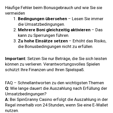
Häufige Fehler beim Bonusgebrauch und wie Sie sie
vermeiden
Bedingungen übersehen
– Lesen Sie immer
die Umsatzbedingungen.
Mehrere Boni gleichzeitig aktivieren
– Das
kann zu Sperrungen führen.
Zu hohe Einsätze setzen
– Erhöht das Risiko,
die Bonusbedingungen nicht zu erfüllen.
Important:
Setzen Sie nur Beträge, die Sie sich leisten
können zu verlieren. Verantwortungsvolles Spielen
schützt Ihre Finanzen und Ihren Spielspaß.
FAQ – Schnellantworten zu den wichtigsten Themen
Q:
Wie lange dauert die Auszahlung nach Erfüllung der
Umsatzbedingungen?
A:
Bei SpinGranny Casino erfolgt die Auszahlung in der
Regel innerhalb von 24 Stunden, wenn Sie eine E‑Wallet
nutzen.