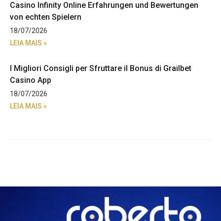
Casino Infinity Online Erfahrungen und Bewertungen
von echten Spielern
18/07/2026
LEIA MAIS »
I Migliori Consigli per Sfruttare il Bonus di Grailbet
Casino App
18/07/2026
LEIA MAIS »