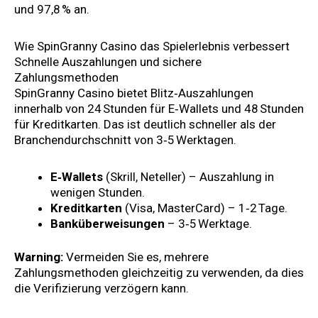
und 97,8 % an.
Wie SpinGranny Casino das Spielerlebnis verbessert
Schnelle Auszahlungen und sichere
Zahlungsmethoden
SpinGranny Casino bietet Blitz‑Auszahlungen
innerhalb von 24 Stunden für E‑Wallets und 48 Stunden
für Kreditkarten. Das ist deutlich schneller als der
Branchendurchschnitt von 3‑5 Werktagen.
E‑Wallets
(Skrill, Neteller) – Auszahlung in
wenigen Stunden.
Kreditkarten
(Visa, MasterCard) – 1‑2 Tage.
Banküberweisungen
– 3‑5 Werktage.
Warning:
Vermeiden Sie es, mehrere
Zahlungsmethoden gleichzeitig zu verwenden, da dies
die Verifizierung verzögern kann.