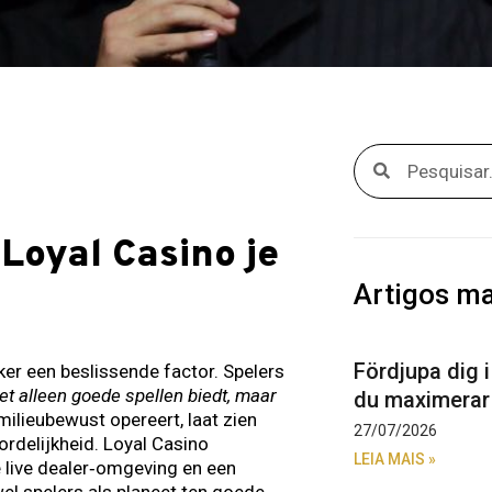
Pesquisar
Pesquisar
 Loyal Casino je
Artigos ma
Fördjupa dig 
er een beslissende factor. Spelers
et alleen goede spellen biedt, maar
du maximerar 
ilieubewust opereert, laat zien
27/07/2026
ordelijkheid. Loyal Casino
LEIA MAIS »
 live dealer‑omgeving en een
el spelers als planeet ten goede