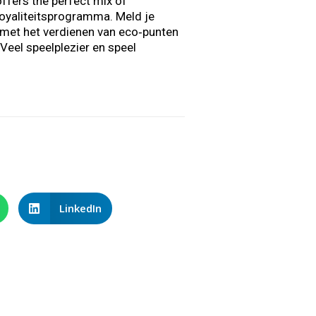
ffers the perfect mix of
oyaliteitsprogramma. Meld je
 met het verdienen van eco‑punten
. Veel speelplezier en speel
LinkedIn
Próximo