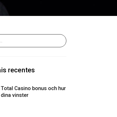
is recentes
i Total Casino bonus och hur
dina vinster