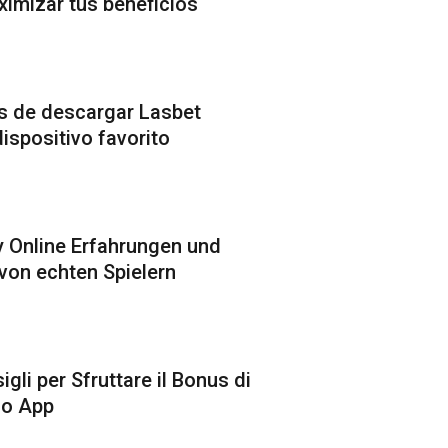
imizar tus beneficios
s de descargar Lasbet
ispositivo favorito
ty Online Erfahrungen und
von echten Spielern
igli per Sfruttare il Bonus di
no App