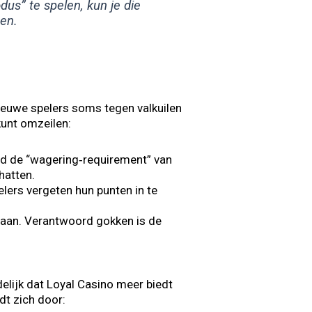
dus” te spelen, kun je die
ten.
ieuwe spelers soms tegen valkuilen
kunt omzeilen:
jd de “wagering‑requirement” van
hatten.
lers vergeten hun punten in te
raan. Verantwoord gokken is de
delijk dat Loyal Casino meer biedt
dt zich door: