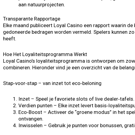
aan natuurprojecten.
Transparante Rapportage
Elke maand publiceert Loyal Casino een rapport waarin de
gedoneerde bedragen worden vermeld. Spelers kunnen zo p
heeft.
Hoe Het Loyaliteitsprogramma Werkt
Loyal Casino’s loyaliteitsprogramma is ontworpen om zow
combineren. Hieronder vind je een overzicht van de belang
Stap‑voor‑stap – van inzet tot eco‑beloning
Inzet – Speel je favoriete slots of live dealer‑tafels.
Verdien punten – Elke inzet levert basis‑loyaliteitsp
Eco‑Boost – Activeer de “groene modus” in het sp
ontvangen.
Inwisselen – Gebruik je punten voor bonussen, grati