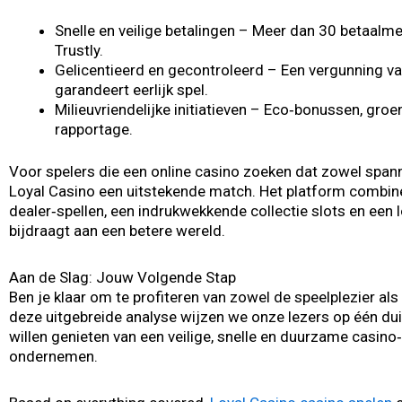
Snelle en veilige betalingen – Meer dan 30 betaal
Trustly.
Gelicentieerd en gecontroleerd – Een vergunning v
garandeert eerlijk spel.
Milieuvriendelijke initiatieven – Eco‑bonussen, gro
rapportage.
Voor spelers die een online casino zoeken dat zowel span
Loyal Casino een uitstekende match. Het platform combinee
dealer‑spellen, een indrukwekkende collectie slots en een
bijdraagt aan een betere wereld.
Aan de Slag: Jouw Volgende Stap
Ben je klaar om te profiteren van zowel de speelplezier al
deze uitgebreide analyse wijzen we onze lezers op één duid
willen genieten van een veilige, snelle en duurzame casino‑e
ondernemen.