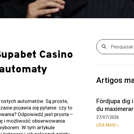
Pesquisar
Pesquisar
Supabet Casino
 automaty
Artigos ma
Fördjupa dig 
rostych automatów. Są proste,
asie pojawia się pytanie: czy to
du maximerar 
owania? Odpowiedź jest prosta –
27/07/2026
ferę i możliwość obserwowania
LEIA MAIS »
 wyborem. W tym artykule
 kategorii i jak połączyć zalety