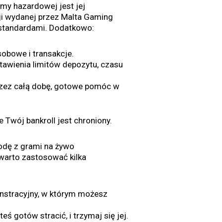
my hazardowej jest jej
ji wydanej przez Malta Gaming
standardami. Dodatkowo:
obowe i transakcje.
awienia limitów depozytu, czasu
przez całą dobę, gotowe pomóc w
e Twój bankroll jest chroniony.
odę z grami na żywo
 warto zastosować kilka
onstracyjny, w którym możesz
ś gotów stracić, i trzymaj się jej.