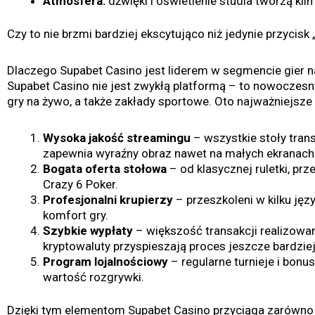
Atmosfera:
dźwięki i oświetlenie studia tworzą kl
Czy to nie brzmi bardziej ekscytująco niż jedynie przycisk 
Dlaczego Supabet Casino jest liderem w segmencie gier 
Supabet Casino nie jest zwykłą platformą – to nowoczesn
gry na żywo, a także zakłady sportowe. Oto najważniejsze 
Wysoka jakość streamingu
– wszystkie stoły tra
zapewnia wyraźny obraz nawet na małych ekranach
Bogata oferta stołowa
– od klasycznej ruletki, prze
Crazy 6 Poker.
Profesjonalni krupierzy
– przeszkoleni w kilku jęz
komfort gry.
Szybkie wypłaty
– większość transakcji realizowana
kryptowaluty przyspieszają proces jeszcze bardziej
Program lojalnościowy
– regularne turnieje i bonu
wartość rozgrywki.
Dzięki tym elementom Supabet Casino przyciąga zarówno 