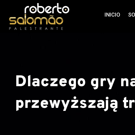
Ir
para
INICIO
SO
o
conteúdo
Dlaczego gry n
przewyższają t