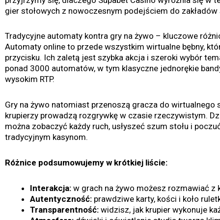
gier stołowych z nowoczesnym podejściem do zakładów 
Tradycyjne automaty kontra gry na żywo – kluczowe różni
Automaty online to przede wszystkim wirtualne bębny, któr
przycisku. Ich zaletą jest szybka akcja i szeroki wybór te
ponad 3000 automatów, w tym klasyczne jednorękie bandy
wysokim RTP.
Gry na żywo natomiast przenoszą gracza do wirtualnego s
krupierzy prowadzą rozgrywkę w czasie rzeczywistym. Dzi
można zobaczyć każdy ruch, usłyszeć szum stołu i poczuć
tradycyjnym kasynom.
Różnice podsumowujemy w krótkiej liście:
Interakcja:
w grach na żywo możesz rozmawiać z kr
Autentyczność:
prawdziwe karty, kości i koło ruletk
Transparentność:
widzisz, jak krupier wykonuje ka