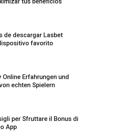
imizar tus beneficios
s de descargar Lasbet
ispositivo favorito
ty Online Erfahrungen und
von echten Spielern
igli per Sfruttare il Bonus di
no App