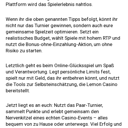
Plattform wird das Spielerlebnis nahtlos.
Wenn ihr die oben genannten Tipps befolgt, könnt ihr
nicht nur das Turnier gewinnen, sondern auch eure
gemeinsame Spielzeit optimieren. Setzt ein
realistisches Budget, wählt Spiele mit hohem RTP und
nutzt die Bonus‑ohne‑Einzahlung-Aktion, um ohne
Risiko zu starten.
Letztlich geht es beim Online‑Glücksspiel um Spaß
und Verantwortung. Legt persönliche Limits fest,
spielt nur mit Geld, das ihr entbehren könnt, und nutzt
die Tools zur Selbsteinschätzung, die Lemon Casino
bereitstellt.
Jetzt liegt es an euch: Nutzt das Paar‑Turnier,
sammelt Punkte und erlebt gemeinsam den
Nervenkitzel eines echten Casino‑Events – alles
bequem von zu Hause oder unterwegs. Viel Erfolg und