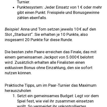
Turnier.
Punktesystem: Jeder Einsatz von 1 € oder mehr
gibt einen Punkt. Freispiele und Bonusgewinne
zählen ebenfalls.
Beispiel:
Anna und Tom setzen jeweils 10 € auf den
Slot „Starburst“. Sie erhalten je 10 Punkte, also
insgesamt 20 Punkte für diese Runde.
Die besten zehn Paare erreichen das Finale, das mit
einem gemeinsamen Jackpot von 5.000 € belohnt
wird. Zusätzlich erhalten alle Finalisten einen
exklusiven Bonus ohne Einzahlung, den sie sofort
nutzen können.
Praktische Tipps, um im Paar‑Turnier das Maximum
herauszuholen
Setzt ein gemeinsames Budget: Legt vor dem
Spiel fest, wie viel ihr zusammen einsetzen
wollt. So vermeidet ihr unkontrolliertes