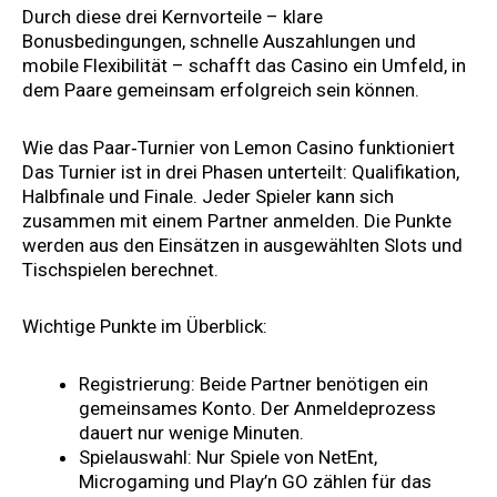
Durch diese drei Kernvorteile – klare
Bonusbedingungen, schnelle Auszahlungen und
mobile Flexibilität – schafft das Casino ein Umfeld, in
dem Paare gemeinsam erfolgreich sein können.
Wie das Paar‑Turnier von Lemon Casino funktioniert
Das Turnier ist in drei Phasen unterteilt: Qualifikation,
Halbfinale und Finale. Jeder Spieler kann sich
zusammen mit einem Partner anmelden. Die Punkte
werden aus den Einsätzen in ausgewählten Slots und
Tischspielen berechnet.
Wichtige Punkte im Überblick:
Registrierung: Beide Partner benötigen ein
gemeinsames Konto. Der Anmeldeprozess
dauert nur wenige Minuten.
Spielauswahl: Nur Spiele von NetEnt,
Microgaming und Play’n GO zählen für das