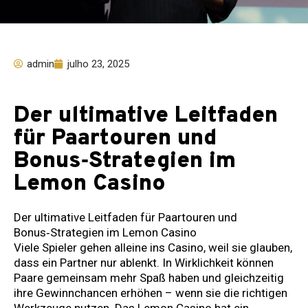
admin
julho 23, 2025
Der ultimative Leitfaden
für Paartouren und
Bonus‑Strategien im
Lemon Casino
Der ultimative Leitfaden für Paartouren und
Bonus‑Strategien im Lemon Casino
Viele Spieler gehen alleine ins Casino, weil sie glauben,
dass ein Partner nur ablenkt. In Wirklichkeit können
Paare gemeinsam mehr Spaß haben und gleichzeitig
ihre Gewinnchancen erhöhen – wenn sie die richtigen
Werkzeuge nutzen. Das Lemon Casino hat ein