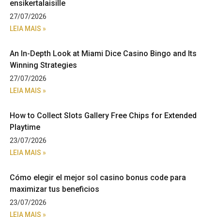
ensikertalaisille
27/07/2026
LEIA MAIS »
An In-Depth Look at Miami Dice Casino Bingo and Its
Winning Strategies
27/07/2026
LEIA MAIS »
How to Collect Slots Gallery Free Chips for Extended
Playtime
23/07/2026
LEIA MAIS »
Cómo elegir el mejor sol casino bonus code para
maximizar tus beneficios
23/07/2026
LEIA MAIS »