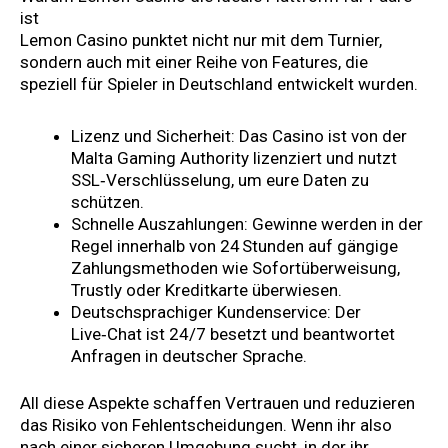
ist
Lemon Casino punktet nicht nur mit dem Turnier,
sondern auch mit einer Reihe von Features, die
speziell für Spieler in Deutschland entwickelt wurden.
Lizenz und Sicherheit: Das Casino ist von der
Malta Gaming Authority lizenziert und nutzt
SSL‑Verschlüsselung, um eure Daten zu
schützen.
Schnelle Auszahlungen: Gewinne werden in der
Regel innerhalb von 24 Stunden auf gängige
Zahlungsmethoden wie Sofortüberweisung,
Trustly oder Kreditkarte überwiesen.
Deutschsprachiger Kundenservice: Der
Live‑Chat ist 24/7 besetzt und beantwortet
Anfragen in deutscher Sprache.
All diese Aspekte schaffen Vertrauen und reduzieren
das Risiko von Fehlentscheidungen. Wenn ihr also
nach einer sicheren Umgebung sucht, in der ihr