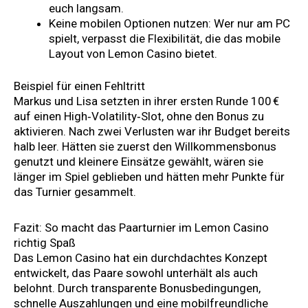
euch langsam.
Keine mobilen Optionen nutzen: Wer nur am PC
spielt, verpasst die Flexibilität, die das mobile
Layout von Lemon Casino bietet.
Beispiel für einen Fehltritt
Markus und Lisa setzten in ihrer ersten Runde 100 €
auf einen High‑Volatility‑Slot, ohne den Bonus zu
aktivieren. Nach zwei Verlusten war ihr Budget bereits
halb leer. Hätten sie zuerst den Willkommensbonus
genutzt und kleinere Einsätze gewählt, wären sie
länger im Spiel geblieben und hätten mehr Punkte für
das Turnier gesammelt.
Fazit: So macht das Paarturnier im Lemon Casino
richtig Spaß
Das Lemon Casino hat ein durchdachtes Konzept
entwickelt, das Paare sowohl unterhält als auch
belohnt. Durch transparente Bonusbedingungen,
schnelle Auszahlungen und eine mobilfreundliche