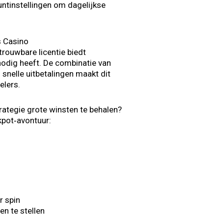
untinstellingen om dagelijkse
s Casino
rouwbare licentie biedt
odig heeft. De combinatie van
snelle uitbetalingen maakt dit
elers.
trategie grote winsten te behalen?
kpot‑avontuur:
r spin
n te stellen