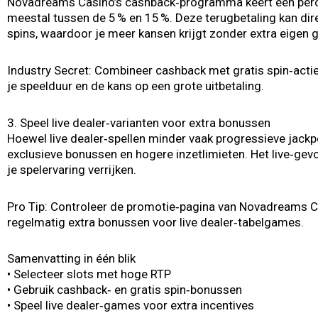
Novadreams Casino’s cashback‑programma keert een percen
meestal tussen de 5 % en 15 %. Deze terugbetaling kan di
spins, waardoor je meer kansen krijgt zonder extra eigen ge
Industry Secret: Combineer cashback met gratis spin‑actie
je speelduur en de kans op een grote uitbetaling.
3. Speel live dealer‑varianten voor extra bonussen
Hoewel live dealer‑spellen minder vaak progressieve jackp
exclusieve bonussen en hogere inzetlimieten. Het live‑gev
je spelervaring verrijken.
Pro Tip: Controleer de promotie‑pagina van Novadreams Ca
regelmatig extra bonussen voor live dealer‑tabelgames.
Samenvatting in één blik
• Selecteer slots met hoge RTP
• Gebruik cashback‑ en gratis spin‑bonussen
• Speel live dealer‑games voor extra incentives