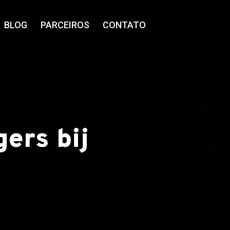
BLOG
PARCEIROS
CONTATO
ers bij