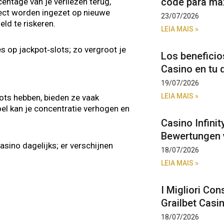
code para max
tage van je verliezen terug,
rect worden ingezet op nieuwe
23/07/2026
ld te riskeren.
LEIA MAIS »
s op jackpot‑slots; zo vergroot je
Los beneficio
Casino en tu d
19/07/2026
LEIA MAIS »
ots hebben, bieden ze vaak
oel kan je concentratie verhogen en
Casino Infini
Bewertungen 
sino dagelijks; er verschijnen
18/07/2026
LEIA MAIS »
I Migliori Cons
Grailbet Casi
18/07/2026