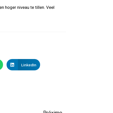
n hoger niveau te tillen. Veel
LinkedIn
Próximo
Próximo