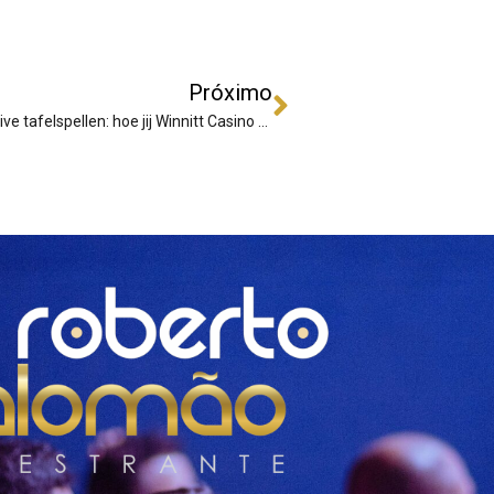
Próximo
Próximo
De kunst van live tafelspellen: hoe jij Winnitt Casino naar een hoger niveau tilt