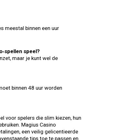
s meestal binnen een uur
mo‑spellen speel?
nzet, maar je kunt wel de
 moet binnen 48 uur worden
l voor spelers die slim kiezen, hun
ebruiken. Magius Casino
alingen, een veilig gelicentieerde
venstaande tips toe te passen en