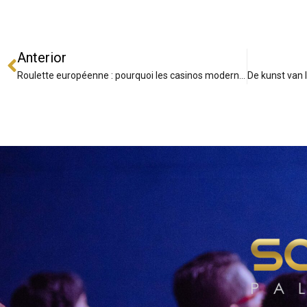
Anterior
Anterior
Roulette européenne : pourquoi les casinos modernes d’Europe offrent de meilleures chances que les tables traditionnelles de Las Vegas grâce à la technologie avancée, aux règles favorables et à une expérience utilisateur optimisée pour le joueur avisé