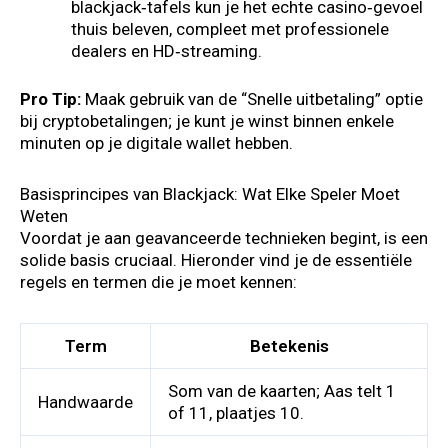
blackjack‑tafels kun je het echte casino‑gevoel
thuis beleven, compleet met professionele
dealers en HD‑streaming.
Pro Tip:
Maak gebruik van de “Snelle uitbetaling” optie
bij cryptobetalingen; je kunt je winst binnen enkele
minuten op je digitale wallet hebben.
Basisprincipes van Blackjack: Wat Elke Speler Moet
Weten
Voordat je aan geavanceerde technieken begint, is een
solide basis cruciaal. Hieronder vind je de essentiële
regels en termen die je moet kennen:
Term
Betekenis
Som van de kaarten; Aas telt 1
Handwaarde
of 11, plaatjes 10.