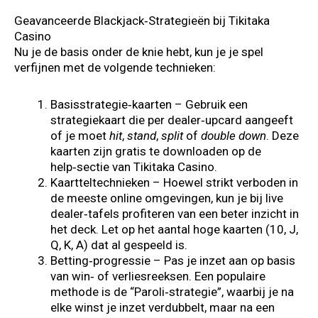
Geavanceerde Blackjack‑Strategieën bij Tikitaka
Casino
Nu je de basis onder de knie hebt, kun je je spel
verfijnen met de volgende technieken:
Basisstrategie‑kaarten – Gebruik een
strategiekaart die per dealer‑upcard aangeeft
of je moet
hit
,
stand
,
split
of
double down
. Deze
kaarten zijn gratis te downloaden op de
help‑sectie van Tikitaka Casino.
Kaartteltechnieken – Hoewel strikt verboden in
de meeste online omgevingen, kun je bij live
dealer‑tafels profiteren van een beter inzicht in
het deck. Let op het aantal hoge kaarten (10, J,
Q, K, A) dat al gespeeld is.
Betting‑progressie – Pas je inzet aan op basis
van win‑ of verliesreeksen. Een populaire
methode is de “Paroli‑strategie”, waarbij je na
elke winst je inzet verdubbelt, maar na een