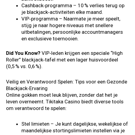
Cashback‑programma – 10 % verlies terug op
je blackjack‑activiteiten elke maand.
VIP‑programma – Naarmate je meer speelt,
stijg je naar hogere niveaus met snellere
uitbetalingen, persoonlijke accountmanagers
en exclusieve toernooien.
Did You Know?
VIP‑leden krijgen een speciale “High
Roller” blackjack‑tafel met een lager huisvoordeel
(0,5 % vs. 0,6 %).
Veilig en Verantwoord Spelen: Tips voor een Gezonde
Blackjack‑Ervaring
Online gokken moet leuk blijven, zonder dat het je
leven overneemt. Tikitaka Casino biedt diverse tools
om verantwoord te spelen:
Stel limieten – Je kunt dagelijkse, wekelijkse of
maandelijkse stortingslimieten instellen via je