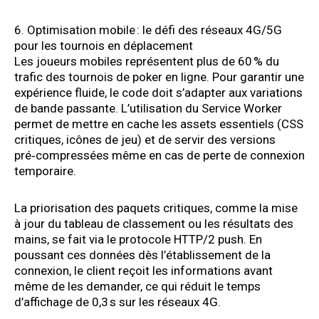
6. Optimisation mobile : le défi des réseaux 4G/5G
pour les tournois en déplacement
Les joueurs mobiles représentent plus de 60 % du
trafic des tournois de poker en ligne. Pour garantir une
expérience fluide, le code doit s’adapter aux variations
de bande passante. L’utilisation du Service Worker
permet de mettre en cache les assets essentiels (CSS
critiques, icônes de jeu) et de servir des versions
pré‑compressées même en cas de perte de connexion
temporaire.
La priorisation des paquets critiques, comme la mise
à jour du tableau de classement ou les résultats des
mains, se fait via le protocole HTTP/2 push. En
poussant ces données dès l’établissement de la
connexion, le client reçoit les informations avant
même de les demander, ce qui réduit le temps
d’affichage de 0,3 s sur les réseaux 4G.