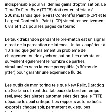
indispensable pour valider les gains d’optimisation. Le
Time To First Byte (TTFB) doit rester inférieur à
200 ms, tandis que le First Contentful Paint (FCP) et le
Largest Contentful Paint (LCP) visent respectivement
0,8 s et 1,2 s pour les pages de tournoi.
Le taux d’abandon pendant le pré‑match est un signal
direct de la perception de latence. Un taux supérieur à
10 % indique généralement un problème de
chargement ou de synchronisation. Les opérateurs
surveillent également le nombre de parties
simultanées sans latence perceptible (≤ 30 ms de
jitter) pour garantir une expérience fluide.
Les outils de monitoring tels que New Relic, Datadog
ou Grafana offrent des tableaux de bord en temps
réel, avec des alertes automatisées dès que le TTFB
dépasse le seuil critique. Les rapports automatisés,
exportés chaque soir, permettent aux équipes