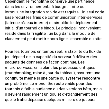
Cependant, le monolithe conserve une pertinence
dans les environnements à budget limité ou
lorsqu’une intégration rapide est requise. Un seul code
base réduit les frais de communication inter‑services
(latence réseau interne) et simplifie le déploiement
initial d’un tournoi de bingo. Le principal inconvénient
réside dans la fragilité : un bug dans le module de
classement peut mettre hors ligne l’ensemble du site.
Pour les tournois en temps réel, la stabilité du flux de
jeu dépend de la capacité du serveur à délivrer des
paquets de données de façon continue. Les
micro‑services, en isolant les processus critiques
(matchmaking, mise à jour du tableau), assurent une
continuité même si une partie du système rencontre
un problème. Le monolithe reste viable pour des
tournois à faible audience ou des versions bêta, mais
il devient rapidement un goulet d’étranglement dès
que le trafic dépasse quelques milliers de joueurs.