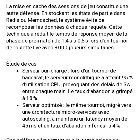
La mise en cache des sessions de jeu constitue une
autre défense. En stockant les états de partie dans
Redis ou Memcached, le système évite de
recomposer les données à chaque requête. Cette
technique a réduit le temps de réponse moyen de la
phase de pré‑match de 1,4 s à 0,5 s lors d’un tournoi
de roulette live avec 8 000 joueurs simultanés.
Étude de cas
Serveur sur‑chargé : lors d’un tournoi de
baccarat, le serveur monolithique a atteint 95 %
d’utilisation CPU, provoquant des délais de 3 s
entre chaque main. Le taux d’abandon a grimpé
à 18 %.
Serveur optimisé : le même tournoi, migré vers
une architecture micro‑services avec
autoscaling, a maintenu un latency moyen de
45 ms et un taux d’abandon inférieur à 4 %.