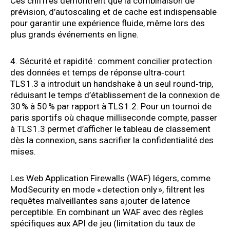
Ces chiffres démontrent que la combinaison de
prévision, d’autoscaling et de cache est indispensable
pour garantir une expérience fluide, même lors des
plus grands événements en ligne.
4. Sécurité et rapidité : comment concilier protection
des données et temps de réponse ultra‑court
TLS 1.3 a introduit un handshake à un seul round‑trip,
réduisant le temps d’établissement de la connexion de
30 % à 50 % par rapport à TLS 1.2. Pour un tournoi de
paris sportifs où chaque milliseconde compte, passer
à TLS 1.3 permet d’afficher le tableau de classement
dès la connexion, sans sacrifier la confidentialité des
mises.
Les Web Application Firewalls (WAF) légers, comme
ModSecurity en mode « detection only », filtrent les
requêtes malveillantes sans ajouter de latence
perceptible. En combinant un WAF avec des règles
spécifiques aux API de jeu (limitation du taux de