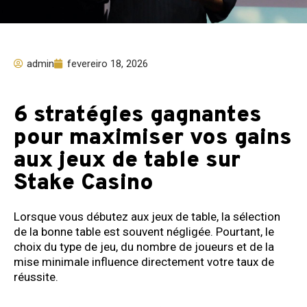
admin
fevereiro 18, 2026
6 stratégies gagnantes
pour maximiser vos gains
aux jeux de table sur
Stake Casino
Lorsque vous débutez aux jeux de table, la sélection
de la bonne table est souvent négligée. Pourtant, le
choix du type de jeu, du nombre de joueurs et de la
mise minimale influence directement votre taux de
réussite.