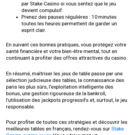
par Stake Casino si vous sentez que le jeu
devient compulsif.
Prenez des pauses régulières : 10 minutes
toutes les heures permettent de garder un
esprit clair.
En suivant ces bonnes pratiques, vous protégez votre
santé financière et votre bien‑être mental, tout en
continuant à profiter des offres attractives du casino.
En résumé, maîtriser les jeux de table passe par une
sélection judicieuse des tables, la connaissance des
paris les plus sûrs, l’exploitation intelligente des
bonus, une gestion rigoureuse de la bankroll,
l’utilisation des jackpots progressifs et, surtout, le jeu
responsable.
Pour profiter de toutes ces stratégies et découvrir les
meilleures tables en français, rendez‑vous sur
Stake