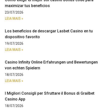
maximizar tus beneficios
23/07/2026
LEIA MAIS »
Los beneficios de descargar Lasbet Casino en tu
dispositivo favorito
19/07/2026
LEIA MAIS »
Casino Infinity Online Erfahrungen und Bewertungen
von echten Spielern
18/07/2026
LEIA MAIS »
I Migliori Consigli per Sfruttare il Bonus di Grailbet
Casino App
18/07/2026