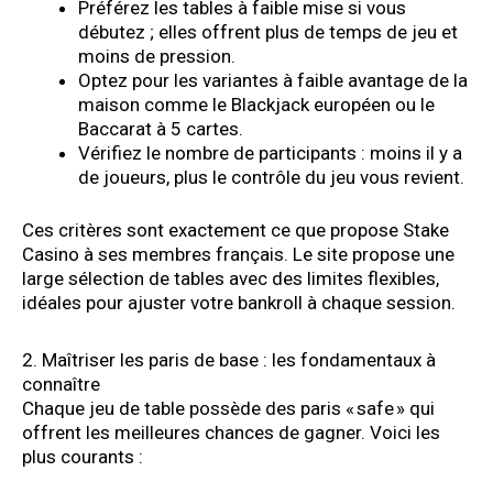
Préférez les tables à faible mise si vous
débutez ; elles offrent plus de temps de jeu et
moins de pression.
Optez pour les variantes à faible avantage de la
maison comme le Blackjack européen ou le
Baccarat à 5 cartes.
Vérifiez le nombre de participants : moins il y a
de joueurs, plus le contrôle du jeu vous revient.
Ces critères sont exactement ce que propose Stake
Casino à ses membres français. Le site propose une
large sélection de tables avec des limites flexibles,
idéales pour ajuster votre bankroll à chaque session.
2. Maîtriser les paris de base : les fondamentaux à
connaître
Chaque jeu de table possède des paris « safe » qui
offrent les meilleures chances de gagner. Voici les
plus courants :