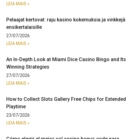
LEIA MAIS »
Pelaajat kertovat: raju kasino kokemuksia ja vinkkejä
ensikertalaisille
27/07/2026
LEIA MAIS »
An In-Depth Look at Miami Dice Casino Bingo and Its
Winning Strategies
27/07/2026
LEIA MAIS »
How to Collect Slots Gallery Free Chips for Extended
Playtime
23/07/2026
LEIA MAIS »
Cómo elegir el mejor sol casino bonus code para