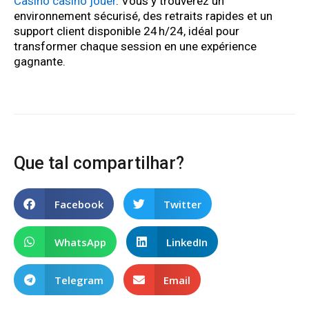
Casino casino jouer
. Vous y trouverez un
environnement sécurisé, des retraits rapides et un
support client disponible 24 h/24, idéal pour
transformer chaque session en une expérience
gagnante.
Que tal compartilhar?
Facebook
Twitter
WhatsApp
LinkedIn
Telegram
Email