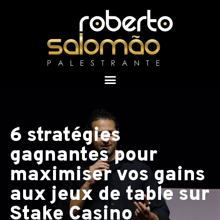
Ir
para
o
conteúdo
6 stratégies
gagnantes pour
maximiser vos gains
aux jeux de table sur
Stake Casino