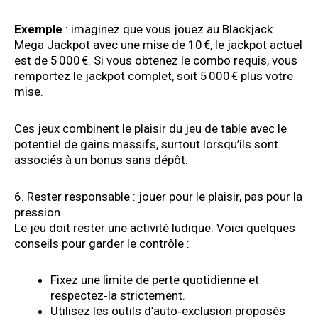
Exemple
: imaginez que vous jouez au Blackjack
Mega Jackpot avec une mise de 10 €, le jackpot actuel
est de 5 000 €. Si vous obtenez le combo requis, vous
remportez le jackpot complet, soit 5 000 € plus votre
mise.
Ces jeux combinent le plaisir du jeu de table avec le
potentiel de gains massifs, surtout lorsqu’ils sont
associés à un bonus sans dépôt.
6. Rester responsable : jouer pour le plaisir, pas pour la
pression
Le jeu doit rester une activité ludique. Voici quelques
conseils pour garder le contrôle :
Fixez une limite de perte quotidienne et
respectez‑la strictement.
Utilisez les outils d’auto‑exclusion proposés