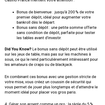
Bonus de bienvenue : jusqu’à 200 % de votre
premier dépôt, idéal pour augmenter votre
bankroll dès le départ.
Bonus sans dépôt : une petite somme offerte
sans condition de dépôt, parfaite pour tester
les tables avant d’investir.
Did You Know?
Le bonus sans dépôt peut être utilisé
sur les jeux de table, mais pas sur les machines à
sous, ce qui le rend particulièrement intéressant pour
les amateurs de craps ou de blackjack.
En combinant ces bonus avec une gestion stricte de
votre mise, vous créez un coussin de sécurité qui
vous permet de jouer plus longtemps et d’attendre le
moment idéal pour placer vos gros paris.
4. Gérer son argent comme un pro : la règle du 5 %